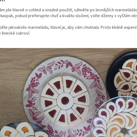
m jde hlavně o vzhled a snadné použití, sáhněte po levnějších marmeládác
Naopak, pokud preferujete chuť a kvalitu složení, volte džemy s vyšším 
olíte jakoukoliv marmeládu, hlavní je, aby vám chutnala. Proto klidně exper
 linecké cukroví.