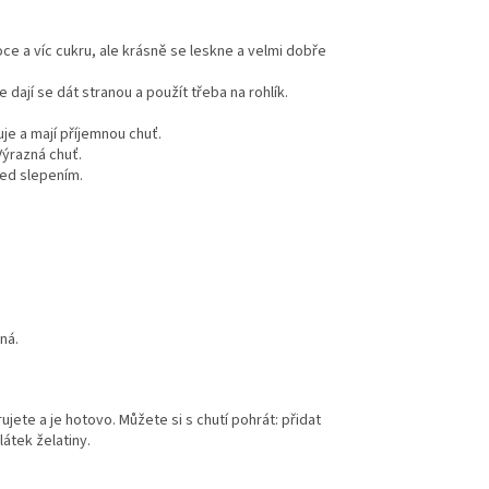
ce a víc cukru, ale krásně se leskne a velmi dobře
dají se dát stranou a použít třeba na rohlík.
je a mají příjemnou chuť.
ýrazná chuť.
řed slepením.
ná.
jete a je hotovo. Můžete si s chutí pohrát: přidat
látek želatiny.