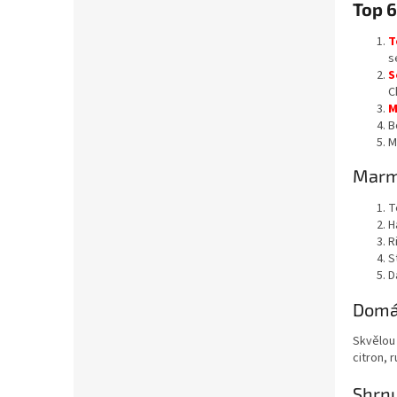
Top 
T
s
S
C
M
B
M
Marme
T
H
R
S
D
Domá
Skvělou 
citron, 
Shrnu