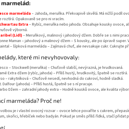
6 marmelád:
esco marmeláda
– Jahoda, meruňka. Překvapivě skvělá. Má nižší podíl ovo
e roztírá. Opakovaně se pro ni vracím.
chwartau Extra
– Rybíz, meruňka nebo jahoda. Obsahuje kousky ovoce, ale 
huťově výborná.
aribel (Lidl)
– Meruňkový, malinový i jahodový džem. Dobře se s nimi pracu
onne Maman – jahodový a malinový džem – S kousky, ale po úpravě super. V
aintal – šípková marmeláda – Zajímavá chuť, ale nevsakuje cukr. Cukrujte p
lády, které mi nevyhovovaly:
esco – Stockwell (meruňka) – Chuťově slabší, nevýrazná, je hrudkovaná.
amé Extra džem (rybíz, jahoda) – Příliš hustý, hrudkovitý, špatně se roztírá.
iso – rakytníková – Chuťově nesedí, nevhodná do cukroví, hodně sladká.
t. Dalfour (jahoda) – Příliš hustá, špatně se s ní pracuje.
arbo Džem – zahradní jahody extra – Hodně kousků ovoce, ale kvalita výbor
cí marmeláda? Proč ne!
volbou je i vlastní ovocný rozvar – ovoce lehce povaříte s cukrem, přepasíru
rum, skořici, hřebíček nebo badyán. Pokud je směs příliš řídká, stačí přidat p
tí