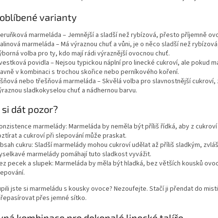
 oblíbené varianty
eruňková marmeláda – Jemnější a sladší než rybízová, přesto příjemně ovo
alinová marmeláda – Má výraznou chuť a vůni, je o něco sladší než rybízová,
ýborná volba pro ty, kdo mají rádi výraznější ovocnou chuť.
vestková povidla – Nejsou typickou náplní pro linecké cukroví, ale pokud mát
lavně v kombinaci s trochou skořice nebo perníkového koření.
išňová nebo třešňová marmeláda – Skvělá volba pro slavnostnější cukroví, 
ýraznou sladkokyselou chuť a nádhernou barvu.
 si dát pozor?
onzistence marmelády: Marmeláda by neměla být příliš řídká, aby z cukroví 
oztírat a cukroví při slepování může praskat.
bsah cukru: Sladší marmelády mohou cukroví udělat až příliš sladkým, zvlá
yselkavé marmelády pomáhají tuto sladkost vyvážit.
ez pecek a slupek: Marmeláda by měla být hladká, bez větších kousků ovoc
lepování.
ili jste si marmeládu s kousky ovoce? Nezoufejte. Stačí ji přendat do mist
přepasírovat přes jemné sítko.
ná kombinace pro dokonalé linecké talíře