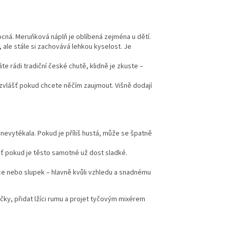
cná. Meruňková náplň je oblíbená zejména u dětí.
 ale stále si zachovává lehkou kyselost. Je
e rádi tradiční české chutě, klidně je zkuste –
zvlášť pokud chcete něčím zaujmout. Višně dodají
nevytékala. Pokud je příliš hustá, může se špatně
šť pokud je těsto samotné už dost sladké.
e nebo slupek – hlavně kvůli vzhledu a snadnému
ičky, přidat lžíci rumu a projet tyčovým mixérem