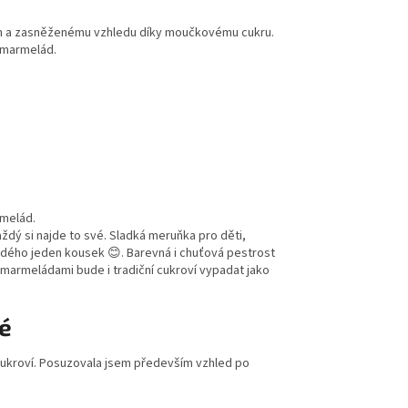
ům a zasněženému vzhledu díky moučkovému cukru.
í marmelád.
rmelád.
ždý si najde to své. Sladká meruňka pro děti,
ždého jeden kousek 😊. Barevná i chuťová pestrost
 marmeládami bude i tradiční cukroví vypadat jako
é
cukroví. Posuzovala jsem především vzhled po