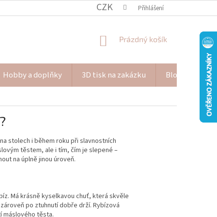
CZK
Přihlášení
NÁKUPNÍ
Prázdný košík
KOŠÍK
Hobby a doplňky
3D tisk na zakázku
Blog Pana Pišk
?
 na stolech i během roku při slavnostních
lovým těstem, ale i tím, čím je slepené –
ut na úplně jinou úroveň.
bíz. Má krásně kyselkavou chuť, která skvěle
e zároveň po ztuhnutí dobře drží. Rybízová
í máslového těsta.