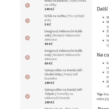
a
Miska na pistácie
| Chytrá miska
n
na oříšky
Další
349 Kč
e
l
Držák na razítka
| Pro rychlejší
M
práci
M
5 Kč
v
Š
Designový Velikonoční králík
velký
| Moderní Velikonoční
h
dekorace
V
99 Kč
v
Designový Velikonoční králík
Na co
malý
| Moderní Velikonoční
dekorace
K
69 Kč
r
Vykrajovátko na linecký talíř -
O
Okvětní lístky
| Pestrý talíř
K
lineckého
B
249 Kč
s
Vykrajovátko na linecký talíř -
Tulipán
| Formičky na
Tip:
Koup
velikonoční linecké
nebo jí 
249 Kč
Barev