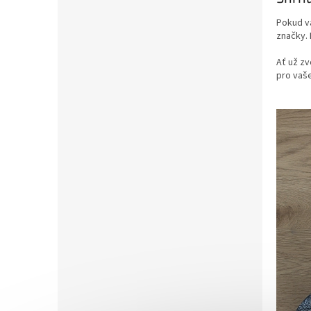
Pokud vá
značky. 
Ať už zv
pro vaše