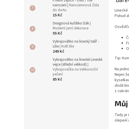
Přední zápich - číslo / rok
narození
| Narozeninová čísla
Linecké
do dortu
15 Kč
Pokud al
Designová kuřátko Dák
|
Osvědče
Moderní jarní dekorace
55 Kč
Č
Vykrajovátko na linecký talíř -
F
Lilie
| Květ lilie
O
249 Kč
Tip: Ko
Vykrajovátko na linecké Linecké
vejce (střední velikost)
|
Na jedno
Vykrajovačka na Velikonoční
Nejen že
pečení
85 Kč
kyselkav
dodá lin
z cukrár
Můj
Tady je
slepení 