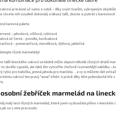
 cukroví je krásné už samo o sobě – díky svým tvarům, vykrojeným okýnk
e chcete mít vizuálně dokonalý a lákavý talíř, zkuste si pohrát s barevnost
ná barevná paleta:
ervená – jahodová, višňová, rybízová
ialová až černá – povidla, borůvaková
ranžová – pomerančová, meruňková, dýňová, jablečná
mbinujte různé marmelády!
m talíři lineckého cukroví se klidně může objevit několik různých druhů ma
 to skvěle vypadá, ale také tím vytvoříte chuťově rozmanitější nabídku – ka
ý rybíz pro babičku, jemná jahoda pro manžela… a vy si můžete dát od ka
eckému cukroví ten pravý "wow" efekt. A právě díky této jednoduché hře s
ny.
 osobní žebříček marmelád na lineck
 můj malý test různých marmelád, které jsem vyzkoušela přímo v lineckém 
a jak se s nimi pracovalo: