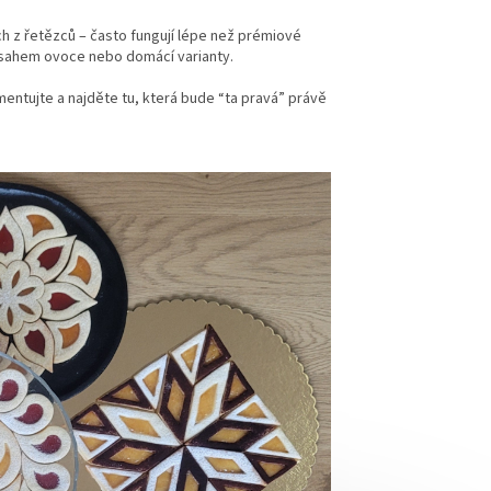
h z řetězců – často fungují lépe než prémiové
obsahem ovoce nebo domácí varianty.
imentujte a najděte tu, která bude “ta pravá” právě