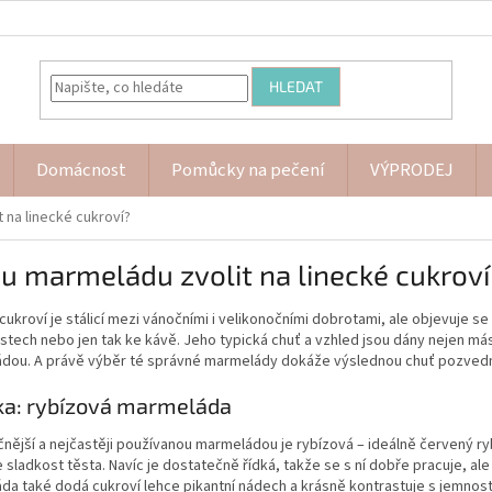
HLEDAT
Domácnost
Pomůcky na pečení
VÝPRODEJ
 na linecké cukroví?
u marmeládu zvolit na linecké cukroví
cukroví je stálicí mezi vánočními i velikonočními dobrotami, ale objevuje se
ostech nebo jen tak ke kávě. Jeho typická chuť a vzhled jsou dány nejen más
dou. A právě výběr té správné marmelády dokáže výslednou chuť pozvedno
ka: rybízová marmeláda
čnější a nejčastěji používanou marmeládou je rybízová – ideálně červený ry
 sladkost těsta. Navíc je dostatečně řídká, takže se s ní dobře pracuje, al
a také dodá cukroví lehce pikantní nádech a krásně kontrastuje s jemnost