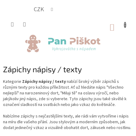
Přejít
na
CZK
obsah
NÁKUP
KOŠÍK
Zápichy nápisy / texty
Kategorie
Zápichy nápisy / texty
nabízí široký výběr zápichů s
různými texty pro každou příležitost. Ať už hledáte nápis "Všechno
nejlepší" na narozeninový dort, "Miluji tě" na oslavu výročí, nebo
jakýkoliv jiný nápis, zde si vyberete. Tyto zápichy jsou také skvělé k
označení sladkostí na svatbách nebo jako vzkaz do květináče.
Nabízíme zápichy s nejčastějšími texty, ale rádi vám vytvoříme i nápis
na míru dle vašeho přání. Jsou stylovým a moderním způsobem, jak
dodat jedinečný vzkaz a vizuálně obohatit dort, zákusek nebo rostlinu.