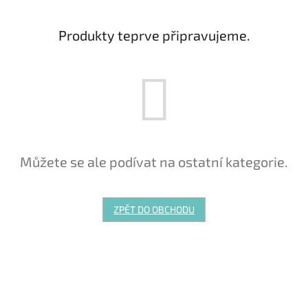
Produkty teprve připravujeme.
Můžete se ale podívat na ostatní kategorie.
ZPĚT DO OBCHODU
zápichy nápisy, zápichy texty, zápichy na dort, dortové nápisy, zápichy
Všechno nejlepší, zápichy Miluji tě, personalizované zápichy, 3D tisk
nápisy, dortové toppery text, ozdoby na dort, zápichy s nápisem,
svatební nápisy, nápisy na dort, texty do květináčů, zápichy na
narozeniny, zápichy s vzkazem, dárky s nápisem, originální nápisy,