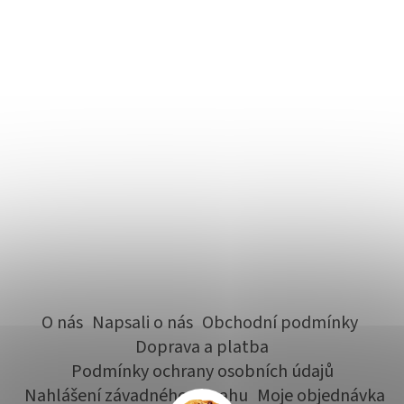
O nás
Napsali o nás
Obchodní podmínky
Doprava a platba
Podmínky ochrany osobních údajů
Nahlášení závadného obsahu
Moje objednávka