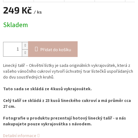
249 Kč
/ ks
Měrná
Skladem
cena:
Přidat do košíku
Linecký talíř – Okvětní lístky je sada originálních vykrajovátek, která z
vašeho vánočního cukroví vytvoří úchvatný tvar lístečků uspořádaných
do dvu soustředných kruhů.
Tato sada se skládá ze 4 kusů vykrajovátek.
Celý talíř se skládá z 23 kusů lineckého cukroví a má průměr cca
27 cm.
Fotografie u produktu prezentují hotový linecký talíř - u nás
nakupujete pouze vykrajovátka s návodem.
Detailní informace