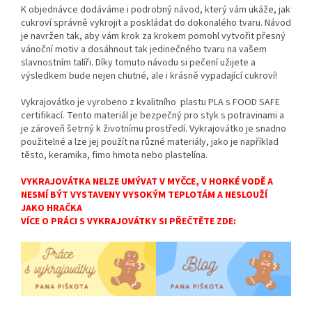
K objednávce dodáváme i podrobný návod, který vám ukáže, jak
cukroví správně vykrojit a poskládat do dokonalého tvaru. Návod
je navržen tak, aby vám krok za krokem pomohl vytvořit přesný
vánoční motiv a dosáhnout tak jedinečného tvaru na vašem
slavnostním talíři. Díky tomuto návodu si pečení užijete a
výsledkem bude nejen chutné, ale i krásně vypadající cukroví!
Vykrajovátko je vyrobeno z kvalitního plastu PLA s FOOD SAFE
certifikací. Tento materiál je bezpečný pro styk s potravinami a
je zároveň šetrný k životnímu prostředí. Vykrajovátko je snadno
použitelné a lze jej použít na různé materiály, jako je například
těsto, keramika, fimo hmota nebo plastelína.
VYKRAJOVÁTKA NELZE UMÝVAT V MYČCE, V HORKÉ VODĚ A
NESMÍ BÝT VYSTAVENY VYSOKÝM TEPLOTÁM A NESLOUŽÍ
JAKO HRAČKA
VÍCE O PRÁCI S VYKRAJOVÁTKY SI PŘEČTĚTE ZDE: