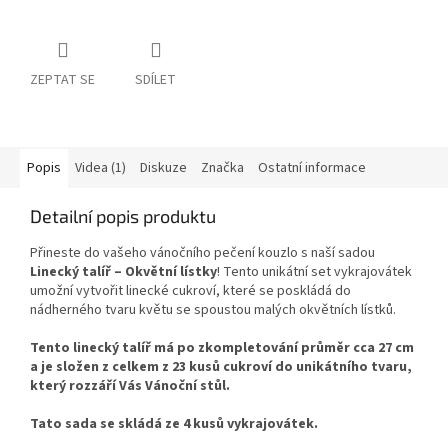
ZEPTAT SE
SDÍLET
Popis
Videa (1)
Diskuze
Značka
Ostatní informace
Detailní popis produktu
Přineste do vašeho vánočního pečení kouzlo s naší sadou
Linecký talíř – Okvětní lístky
! Tento unikátní set vykrajovátek
umožní vytvořit linecké cukroví, které se poskládá do
nádherného tvaru květu se spoustou malých okvětních lístků.
Tento linecký talíř má po zkompletování průměr cca 27 cm
a je složen z celkem z 23 kusů cukroví do unikátního tvaru,
který rozzáří Vás Vánoční stůl.
Tato sada se skládá ze 4 kusů vykrajovátek.