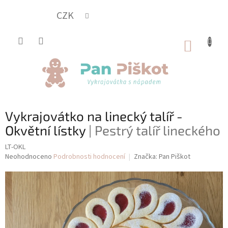
Přejít
na
CZK
obsah
NÁKUP
KOŠÍK
Vykrajovátko na linecký talíř -
Okvětní lístky
| Pestrý talíř lineckého
LT-OKL
Průměrné
Neohodnoceno
Podrobnosti hodnocení
Značka:
Pan Piškot
hodnocení
produktu
je
0,0
z
5
hvězdiček.