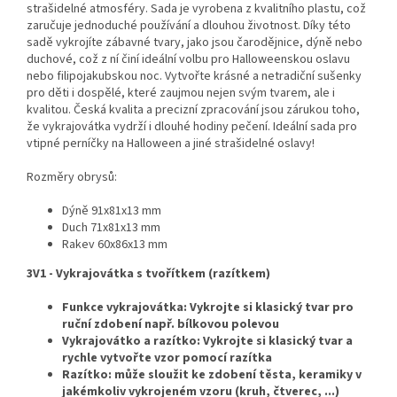
strašidelné atmosféry. Sada je vyrobena z kvalitního plastu, což
zaručuje jednoduché používání a dlouhou životnost. Díky této
sadě vykrojíte zábavné tvary, jako jsou čarodějnice, dýně nebo
duchové, což z ní činí ideální volbu pro Halloweenskou oslavu
nebo filipojakubskou noc. Vytvořte krásné a netradiční sušenky
pro děti i dospělé, které zaujmou nejen svým tvarem, ale i
kvalitou. Česká kvalita a precizní zpracování jsou zárukou toho,
že vykrajovátka vydrží i dlouhé hodiny pečení. Ideální sada pro
vtipné perníčky na Halloween a jiné strašidelné oslavy!
Rozměry obrysů:
Dýně 91x81x13 mm
Duch 71x81x13 mm
Rakev 60x86x13 mm
3V1 - Vykrajovátka s tvořítkem (razítkem)
Funkce vykrajovátka: Vykrojte si klasický tvar pro
ruční zdobení např. bílkovou polevou
Vykrajovátko a razítko: Vykrojte si klasický tvar a
rychle vytvořte vzor pomocí razítka
Razítko: může sloužit ke zdobení těsta, keramiky v
jakémkoliv vykrojeném vzoru (kruh, čtverec, ...)