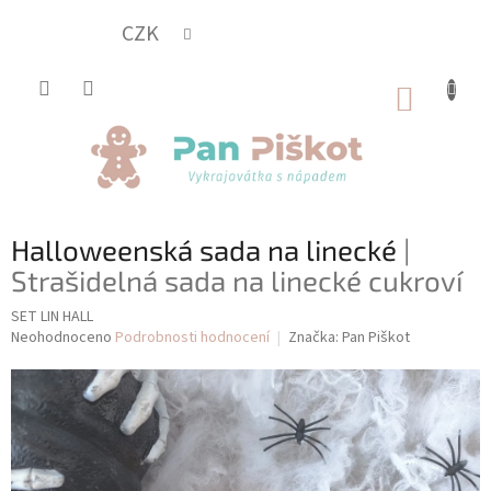
Přejít
na
CZK
obsah
NÁKUP
KOŠÍK
Halloweenská sada na linecké
|
Strašidelná sada na linecké cukroví
SET LIN HALL
Průměrné
Neohodnoceno
Podrobnosti hodnocení
Značka:
Pan Piškot
hodnocení
produktu
je
0,0
z
5
hvězdiček.