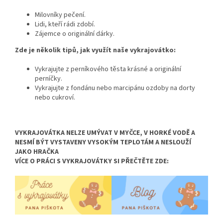
Milovníky pečení.
Lidi,
kteří rádi zdobí.
Zájemce o originální dárky.
Zde je několik tipů, jak využít naše vykrajovátko:
Vykrajujte z perníkového těsta krásné a originální
perníčky.
Vykrajujte z fondánu nebo marcipánu ozdoby na dorty
nebo cukroví.
VYKRAJOVÁTKA NELZE UMÝVAT V MYČCE, V HORKÉ VODĚ A
NESMÍ BÝT VYSTAVENY VYSOKÝM TEPLOTÁM A NESLOUŽÍ
JAKO HRAČKA
VÍCE O PRÁCI S VYKRAJOVÁTKY SI PŘEČTĚTE ZDE: