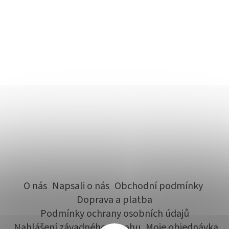
O nás
Napsali o nás
Obchodní podmínky
Doprava a platba
Podmínky ochrany osobních údajů
Nahlášení závadného obsahu
Moje objednávka