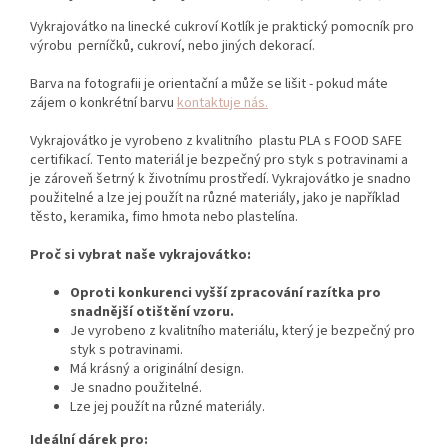
Vykrajovátko na linecké cukroví Kotlík je praktický pomocník pro
výrobu perníčků,
cukroví,
nebo jiných dekorací.
Barva na fotografii je orientační a může se lišit - pokud máte
zájem o konkrétní barvu
kontaktuje nás.
Vykrajovátko je vyrobeno z kvalitního plastu PLA s FOOD SAFE
certifikací. Tento materiál je bezpečný pro styk s potravinami a
je zároveň šetrný k životnímu prostředí. Vykrajovátko je snadno
použitelné a lze jej použít na různé materiály, jako je například
těsto, keramika, fimo hmota nebo plastelína.
Proč si vybrat naše vykrajovátko:
Oproti konkurenci vyšší zpracování razítka pro
snadnější otištění vzoru.
Je vyrobeno z kvalitního materiálu,
který je bezpečný pro
styk s potravinami.
Má krásný a originální design.
Je snadno použitelné.
Lze jej použít na různé materiály.
Ideální dárek pro: