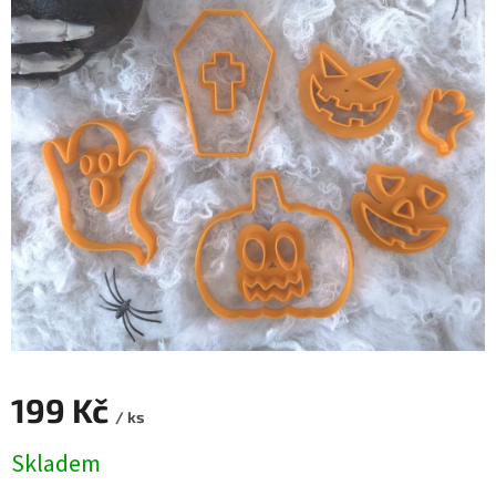
199 Kč
/ ks
Měrná
Skladem
cena: