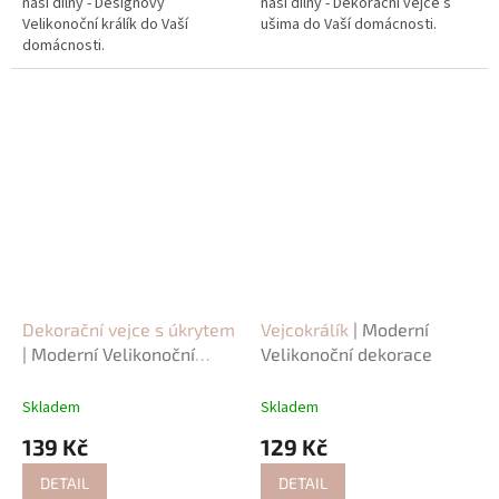
naší dílny - Designový
naší dílny - Dekorační vejce s
Velikonoční králík do Vaší
ušima do Vaší domácnosti.
domácnosti.
Dekorační vejce s úkrytem
Vejcokrálík
| Moderní
| Moderní Velikonoční
Velikonoční dekorace
dekorace
Skladem
Skladem
139 Kč
129 Kč
DETAIL
DETAIL