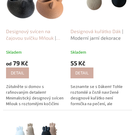
r
o
d
u
k
Designový svícen na
Designová kuřátko Dák
|
t
čajovou svíčku Mňouk
|
Moderní jarní dekorace
ů
Minimalistický svícen s
kočičími oušky
Skladem
Skladem
79 Kč
55 Kč
od
DETAIL
DETAIL
Zútulněte si domov s
Seznamte se s Dákem! Tohle
rafinovaným detailem!
roztomilé a čistě navržené
Minimalistický designový svícen
designové kuřátko není
Mňouk s roztomilými kočičími
formička na pečení, ale
oušky zaručeně vykouzlí úsměv
nádherná jarní dekorace.
na tváři. Je navržen speciálně
Minimalistický 3D kousek, který
pro...
okamžitě rozzáří...