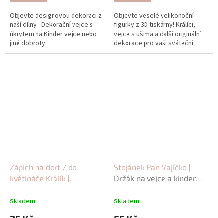
Objevte designovou dekoraci z
Objevte veselé velikonoční
naší dílny - Dekorační vejce s
figurky z 3D tiskárny! Králíci,
úkrytem na Kinder vejce nebo
vejce s ušima a další originální
jiné dobroty.
dekorace pro vaši sváteční
výzdobu.
Zápich na dort / do
Stojánek Pan Vajíčko
|
květináče Králík
|
Držák na vejce a kinder
Velikonoční dekorace z 3D
vajíčka
tiskárny
Skladem
Skladem