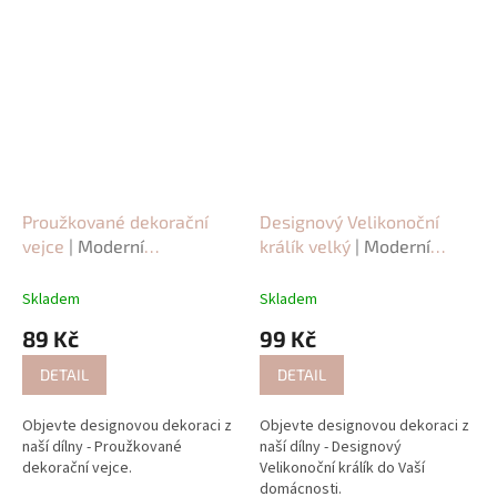
Proužkované dekorační
Designový Velikonoční
vejce
| Moderní
králík velký
| Moderní
Velikonoční dekorace
Velikonoční dekorace
Skladem
Skladem
89 Kč
99 Kč
DETAIL
DETAIL
Objevte designovou dekoraci z
Objevte designovou dekoraci z
naší dílny - Proužkované
naší dílny - Designový
dekorační vejce.
Velikonoční králík do Vaší
domácnosti.