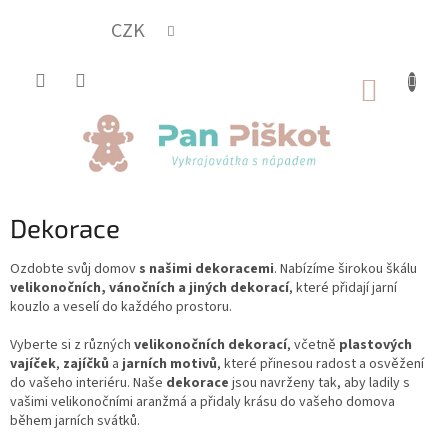
Přejít
na
CZK
obsah
NÁKUP
KOŠÍK
Dekorace
Ozdobte svůj domov
s našimi dekoracemi
. Nabízíme širokou škálu
velikonočních, vánočních a jiných dekorací
, které přidají jarní
kouzlo a veselí do každého prostoru.
Vyberte si z různých
velikonočních dekorací
, včetně
plastových
vajíček
,
zajíčků
a
jarních motivů
, které přinesou radost a osvěžení
do vašeho interiéru. Naše
dekorace
jsou navrženy tak, aby ladily s
vašimi velikonočními aranžmá a přidaly krásu do vašeho domova
během jarních svátků.