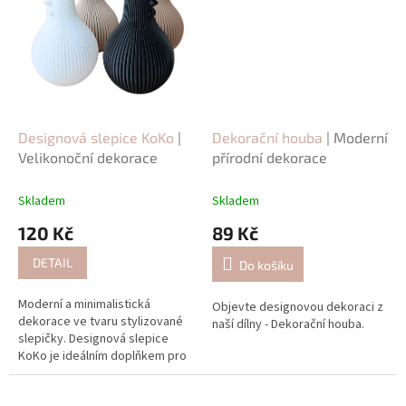
Designová slepice KoKo
|
Dekorační houba
| Moderní
Velikonoční dekorace
přírodní dekorace
Skladem
Skladem
120 Kč
89 Kč
DETAIL
Do košíku
Moderní a minimalistická
Objevte designovou dekoraci z
dekorace ve tvaru stylizované
naší dílny - Dekorační houba.
slepičky. Designová slepice
KoKo je ideálním doplňkem pro
stylovou jarní a velikonoční
výzdobu vašeho domova.