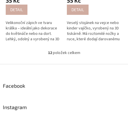
35 Kč
55 Kč
DETAIL
DETAIL
Velikonoční zápich ve tvaru
Veselý stojánek na vejce nebo
králíka – ideální jako dekorace
kinder vajíčko, vyrobený na 3D
do květináče nebo na dort.
tiskárně. Má roztomilé nožky a
Lehký, odolný a vyrobený na 3D
ruce, které dodají darovanému
tiskárně v ČR.
vajíčku zábavný šmrnc. Ideální
na jako doplněk k...
12
položek celkem
O
v
l
Z
á
á
d
p
a
a
Facebook
c
t
í
í
p
r
Instagram
v
k
y
v