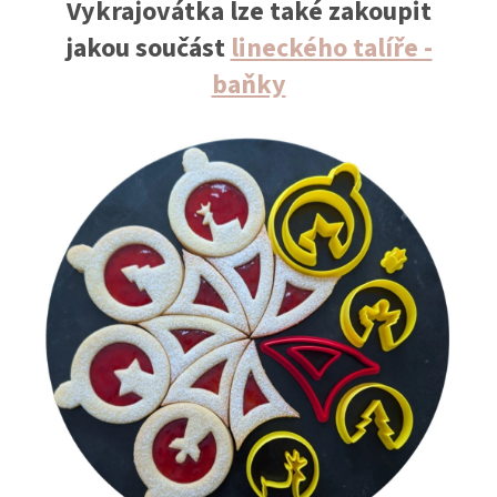
Vykrajovátka lze také zakoupit
jakou součást
lineckého talíře -
baňky