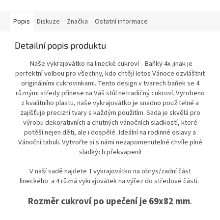
Popis
Diskuze
Značka
Ostatní informace
Detailní popis produktu
Naše vykrajovátko na linecké cukroví - Baňky 4x jinak je
perfektní volbou pro všechny, kdo chtějí letos Vánoce ozvláštnit
originálními cukrovinkami. Tento design v tvarech baňek se 4
různými středy přinese na Váš stůl netradičný cukroví. Vyrobeno
z kvalitního plastu, naše vykrajovátko je snadno použitelné a
zajišťuje precizní tvary s každým použitím. Sada je skvělá pro
výrobu dekorativních a chutných vánočních sladkostí, které
potěší nejen děti, ale i dospělé. Ideální na rodinné oslavy a
Vánoční tabuli. Vytvořte si s námi nezapomenutelné chvíle plné
sladkých překvapení!
V naší sadě najdete 1 vykrajovátko na obrys/zadní část
lineckého a 4 různá vykrajovátek na výřez do středové části.
Rozměr cukroví po upečení je 69x82 mm
.