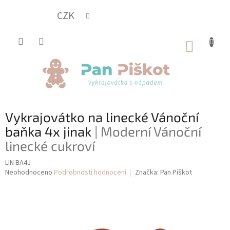
Přejít
na
CZK
obsah
NÁKUP
KOŠÍK
Vykrajovátko na linecké Vánoční
baňka 4x jinak
| Moderní Vánoční
linecké cukroví
LIN BA4J
Průměrné
Neohodnoceno
Podrobnosti hodnocení
Značka:
Pan Piškot
hodnocení
produktu
je
0,0
z