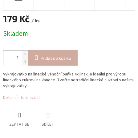
179 Kč
/ ks
Měrná
Skladem
cena:
Přidat do košíku
Vykrajovátko na linecké Vánoční baňka 4x jinak je ideální pro výrobu
lineckého cukroví na Vánoce. Tvořte netradiční linecké cukroví s našimi
vykrajovátky.
Detailní informace
ZEPTAT SE
SDÍLET