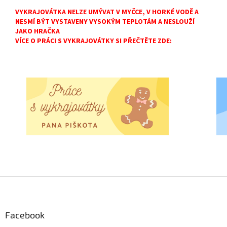
VYKRAJOVÁTKA NELZE UMÝVAT V MYČCE, V HORKÉ VODĚ A
NESMÍ BÝT VYSTAVENY VYSOKÝM TEPLOTÁM A NESLOUŽÍ
JAKO HRAČKA
VÍCE O PRÁCI S VYKRAJOVÁTKY SI PŘEČTĚTE ZDE:
Z
á
p
a
Facebook
t