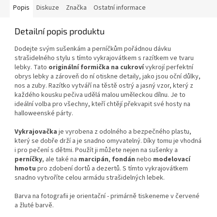
Popis
Diskuze
Značka
Ostatní informace
Detailní popis produktu
Dodejte svým sušenkám a perníčkům pořádnou dávku
strašidelného stylu s tímto vykrajovátkem s razítkem ve tvaru
lebky. Tato
originální formička na cukroví
vykrojí perfektní
obrys lebky a zároveň do ní otiskne detaily, jako jsou oční důlky,
nos a zuby. Razítko vytváří na těstě ostrý a jasný vzor, který z
každého kousku pečiva udělá malou uměleckou dílnu. Je to
ideální volba pro všechny, kteří chtějí překvapit své hosty na
halloweenské párty.
Vykrajovačka
je vyrobena z odolného a bezpečného plastu,
který se dobře drží a je snadno omyvatelný. Díky tomu je vhodná
i pro pečení s dětmi. Použít ji můžete nejen na sušenky a
perníčky
, ale také na
marcipán
,
fondán
nebo
modelovací
hmotu
pro zdobení dortů a dezertů. S tímto vykrajovátkem
snadno vytvoříte celou armádu strašidelných lebek.
Barva na fotografii je orientační - primárně tiskeneme v červené
a žluté barvě.