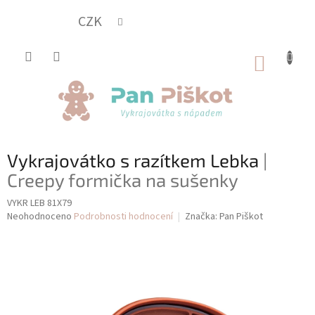
Přejít
na
CZK
obsah
NÁKUP
KOŠÍK
Vykrajovátko s razítkem Lebka
|
Creepy formička na sušenky
VYKR LEB 81X79
Průměrné
Neohodnoceno
Podrobnosti hodnocení
Značka:
Pan Piškot
hodnocení
produktu
je
0,0
z
5
hvězdiček.