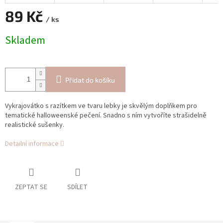
89 Kč
/ ks
Měrná
Skladem
cena:
Přidat do košíku
Vykrajovátko s razítkem ve tvaru lebky je skvělým doplňkem pro
tematické halloweenské pečení. Snadno s ním vytvoříte strašidelně
realistické sušenky.
Detailní informace
ZEPTAT SE
SDÍLET