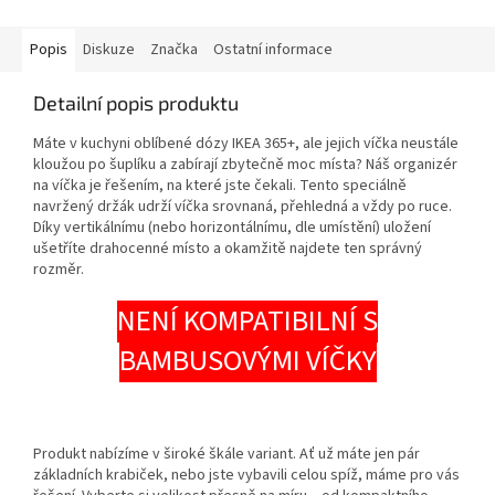
Popis
Diskuze
Značka
Ostatní informace
Detailní popis produktu
Máte v kuchyni oblíbené dózy IKEA 365+, ale jejich víčka neustále
kloužou po šuplíku a zabírají zbytečně moc místa? Náš organizér
na víčka je řešením, na které jste čekali. Tento speciálně
navržený držák udrží víčka srovnaná, přehledná a vždy po ruce.
Díky vertikálnímu (nebo horizontálnímu, dle umístění) uložení
ušetříte drahocenné místo a okamžitě najdete ten správný
rozměr.
NENÍ KOMPATIBILNÍ S
BAMBUSOVÝMI VÍČKY
Produkt nabízíme v široké škále variant. Ať už máte jen pár
základních krabiček, nebo jste vybavili celou spíž, máme pro vás