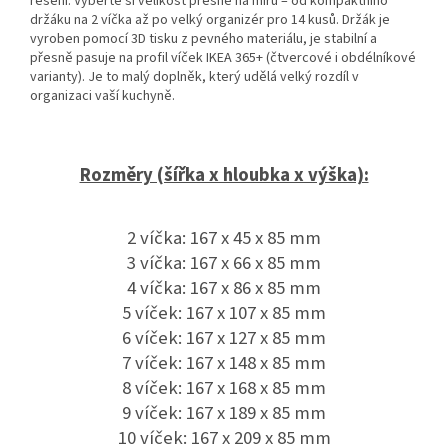
řešení. Vyberte si velikost přesně na míru – od kompaktního
držáku na 2 víčka až po velký organizér pro 14 kusů. Držák je
vyroben pomocí 3D tisku z pevného materiálu, je stabilní a
přesně pasuje na profil víček IKEA 365+ (čtvercové i obdélníkové
varianty). Je to malý doplněk, který udělá velký rozdíl v
organizaci vaší kuchyně.
Rozměry (šířka x hloubka x výška):
2 víčka: 167 x 45 x 85 mm
3 víčka: 167 x 66 x 85 mm
4 víčka: 167 x 86 x 85 mm
5 víček: 167 x 107 x 85 mm
6 víček: 167 x 127 x 85 mm
7 víček: 167 x 148 x 85 mm
8 víček: 167 x 168 x 85 mm
9 víček: 167 x 189 x 85 mm
10 víček: 167 x 209 x 85 mm