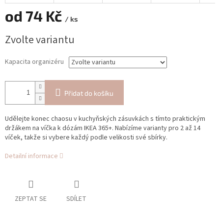
od
74 Kč
/ ks
Měrná
Zvolte variantu
cena:
Kapacita organizéru
Přidat do košíku
Udělejte konec chaosu v kuchyňských zásuvkách s tímto praktickým
držákem na víčka k dózám IKEA 365+. Nabízíme varianty pro 2 až 14
víček, takže si vybere každý podle velikosti své sbírky.
Detailní informace
ZEPTAT SE
SDÍLET