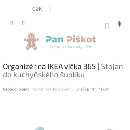
Přejít
na
CZK
obsah
NÁKUP
KOŠÍK
Organizér na IKEA víčka 365
| Stojan
do kuchyňského šuplíku
Průměrné
Neohodnoceno
Podrobnosti hodnocení
Značka:
Pan Piškot
hodnocení
produktu
je
0,0
z
5
hvězdiček.