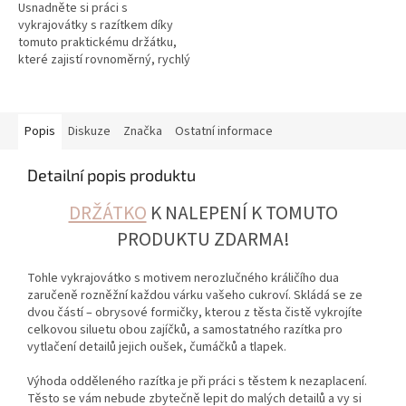
Usnadněte si práci s
vykrajovátky s razítkem díky
tomuto praktickému držátku,
které zajistí rovnoměrný, rychlý
a precizní otisk vzoru.
Popis
Diskuze
Značka
Ostatní informace
Detailní popis produktu
DRŽÁTKO
K NALEPENÍ K TOMUTO
PRODUKTU ZDARMA!
Tohle vykrajovátko s motivem nerozlučného králičího dua
zaručeně rozněžní každou várku vašeho cukroví. Skládá se ze
dvou částí – obrysové formičky, kterou z těsta čistě vykrojíte
celkovou siluetu obou zajíčků, a samostatného razítka pro
vytlačení detailů jejich oušek, čumáčků a tlapek.
Výhoda odděleného razítka je při práci s těstem k nezaplacení.
Těsto se vám nebude zbytečně lepit do malých detailů a vy si