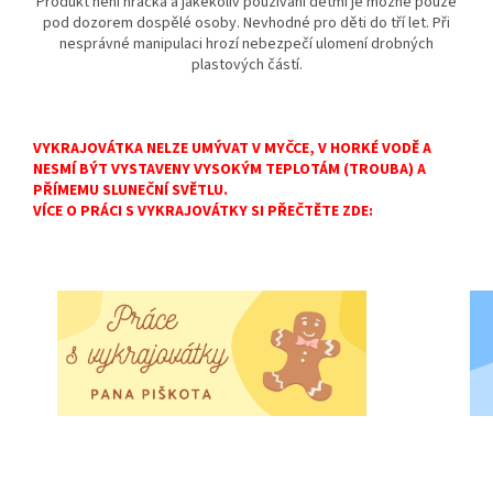
Produkt není hračka a jakékoliv používání dětmi je možné pouze
pod dozorem dospělé osoby. Nevhodné pro děti do tří let. Při
nesprávné manipulaci hrozí nebezpečí ulomení drobných
plastových částí.
VYKRAJOVÁTKA NELZE UMÝVAT V MYČCE, V HORKÉ VODĚ A
NESMÍ BÝT VYSTAVENY VYSOKÝM TEPLOTÁM (TROUBA) A
PŘÍMEMU SLUNEČNÍ SVĚTLU.
VÍCE O PRÁCI S VYKRAJOVÁTKY SI PŘEČTĚTE ZDE: