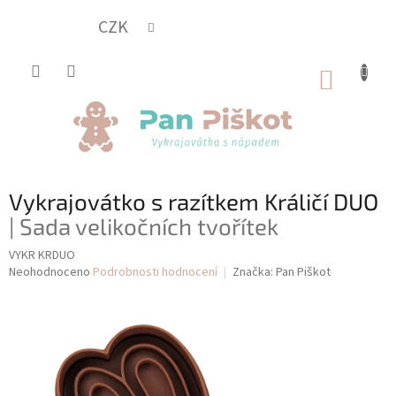
Přejít
na
CZK
obsah
NÁKUP
KOŠÍK
Vykrajovátko s razítkem Králičí DUO
| Sada velikočních tvořítek
VYKR KRDUO
Průměrné
Neohodnoceno
Podrobnosti hodnocení
Značka:
Pan Piškot
hodnocení
produktu
je
0,0
z
5
hvězdiček.