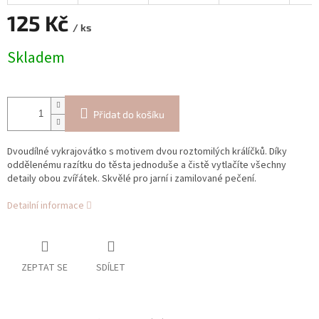
125 Kč
/ ks
Měrná
Skladem
cena:
Přidat do košíku
Dvoudílné vykrajovátko s motivem dvou roztomilých králíčků. Díky
oddělenému razítku do těsta jednoduše a čistě vytlačíte všechny
detaily obou zvířátek. Skvělé pro jarní i zamilované pečení.
Detailní informace
ZEPTAT SE
SDÍLET