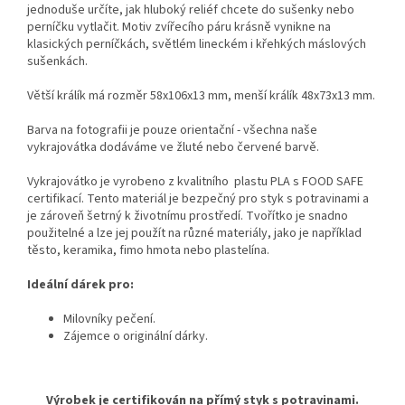
jednoduše určíte, jak hluboký reliéf chcete do sušenky nebo
perníčku vytlačit. Motiv zvířecího páru krásně vynikne na
klasických perníčkách, světlém lineckém i křehkých máslových
sušenkách.
Větší králík má rozměr 58x106x13 mm, menší králík 48x73x13 mm.
Barva na fotografii je pouze orientační - všechna naše
vykrajovátka dodáváme ve žluté nebo červené barvě.
Vykrajovátko je vyrobeno z kvalitního plastu PLA s FOOD SAFE
certifikací. Tento materiál je bezpečný pro styk s potravinami a
je zároveň šetrný k životnímu prostředí. Tvořítko je snadno
použitelné a lze jej použít na různé materiály, jako je například
těsto, keramika, fimo hmota nebo plastelína.
Ideální dárek pro:
Milovníky pečení.
Zájemce o originální dárky
.
Výrobek je certifikován na přímý styk s potravinami.