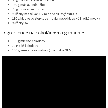
90 g mletých lískových ořechů
130 g másla, změklého
75 g moučkového cukru
½ lžičky mleté vanilky nebo vanilkový extrakt
210 g hladké bezlepkové mouky nebo klasické hladké mouky
¼ lžičky soli
Ingredience na čokoládovou ganache:
150 g mléčné čokolády
20 g bílé čokolády
100 g smetany ke šlehání (minimálne 31 %)