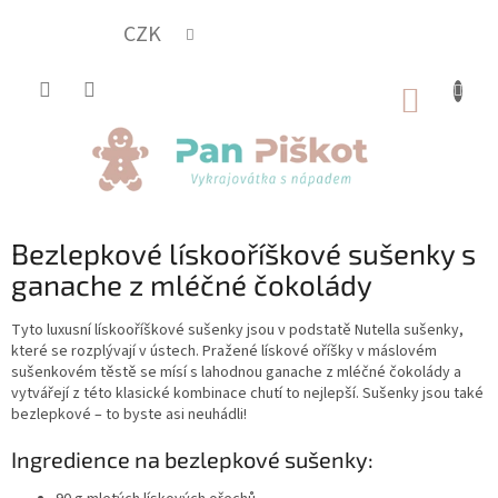
Přejít
na
CZK
obsah
NÁKUP
KOŠÍK
Bezlepkové lískooříškové sušenky s
ganache z mléčné čokolády
Tyto luxusní lískooříškové sušenky jsou v podstatě Nutella sušenky,
které se rozplývají v ústech. Pražené lískové oříšky v máslovém
sušenkovém těstě se mísí s lahodnou ganache z mléčné čokolády a
vytvářejí z této klasické kombinace chutí to nejlepší. Sušenky jsou také
bezlepkové – to byste asi neuhádli!
Ingredience na bezlepkové sušenky: