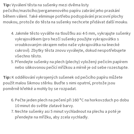
Tip:
Vyválení těsta na sušenky mezi dvěma listy
pečicího/masticího/pergamenového papíru zabrání jeho praskání
během válení. Také eliminuje potřebu podsypávání pracovní plochy
moukou, protože do těsta na sušenky nechcete přidávat další mouku.
Jakmile těsto vyválíte na tloušťku asi 4-5 mm, vykrajujte sušenky
vykrajovátkem (pro hezčí sušenky použijte vykrajovátko s
vroubkovaným okrajem nebo naše vykrajovátka na linecké
cukroví). Zbytky těsta znovu vyválejte, dokud nespotřebujete
všechno těsto.
Přendejte sušenky na plech (plechy) vyložený pečicím papírem
nebo silikovonou pečící mřížkou a mírně je od sebe rozestupte.
Tip:
K oddělování vykrojených sušenek od pečicího papíru můžete
použít malou šikmou stěrku. Buďte s nimi opatrní, protože jsou
poměrně křehké a mohly by se rozpadat.
Pečte jeden plech na pečení při 160 °C na horkovzduch po dobu
10 minut do světle zlatavé barvy.
Nechte sušenky asi 5 minut vychladnout na plechu a poté je
přendejte na mřížku, aby zcela vychladly.