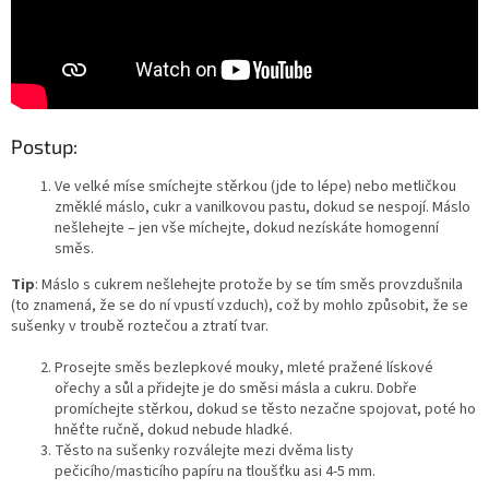
Postup:
Ve velké míse smíchejte stěrkou (jde to lépe) nebo metličkou
změklé máslo, cukr a vanilkovou pastu, dokud se nespojí. Máslo
nešlehejte – jen vše míchejte, dokud nezískáte homogenní
směs.
Tip
: Máslo s cukrem nešlehejte protože by se tím směs provzdušnila
(to znamená, že se do ní vpustí vzduch), což by mohlo způsobit, že se
sušenky v troubě roztečou a ztratí tvar.
Prosejte směs bezlepkové mouky, mleté ​​pražené lískové
ořechy a sůl a přidejte je do směsi másla a cukru. Dobře
promíchejte stěrkou, dokud se těsto nezačne spojovat, poté ho
hněťte ručně, dokud nebude hladké.
Těsto na sušenky rozválejte mezi dvěma listy
pečicího/masticího papíru na tloušťku asi 4-5 mm.