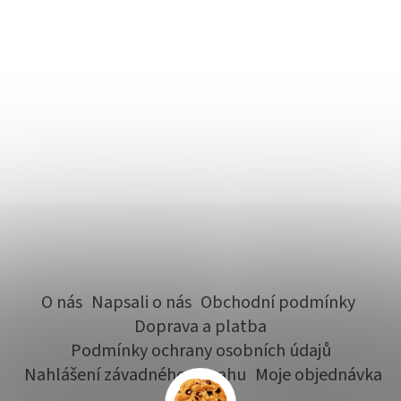
O nás
Napsali o nás
Obchodní podmínky
Doprava a platba
Podmínky ochrany osobních údajů
Nahlášení závadného obsahu
Moje objednávka