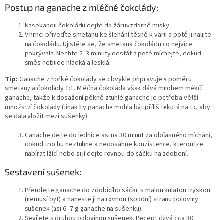
Postup na ganache z mléčné čokolády:
Nasekanou čokoládu dejte do žáruvzdorné misky.
V hrnci přiveďte smetanu ke šlehání těsně k varu a poté ji nalijte
na čokoládu. Ujistěte se, že smetana čokoládu co nejvíce
pokrývala. Nechte 2–3 minuty odstát a poté míchejte, dokud
směs nebude hladká a lesklá.
Tip:
Ganache z hořké čokolády se obvykle připravuje v poměru
smetany a čokolády 1:1. Mléčná čokoláda však dává mnohem měkčí
ganache, takže k dosažení pěkně ztuhlé ganache je potřeba větší
množství čokolády (jinak by ganache mohla být příliš tekutá na to, aby
se dala vložit mezi sušenky).
Ganache dejte do lednice asi na 30 minut za občasného míchání,
dokud trochu neztuhne a nedosáhne konzistence, kterou lze
nabírat lžící nebo si jí dejte rovnou do sáčku na zdobení.
Sestavení sušenek:
Přendejte ganache do zdobicího sáčku s malou kulatou tryskou
(nemusí být) a naneste ji na rovnou (spodní) stranu poloviny
sušenek (asi 6–7 g ganache na sušenku).
Sevřete s druhou polovinou sušenek. Recept dává cca 30