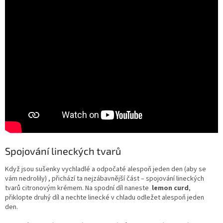
Spojování lineckých tvarů
Když jsou sušenky vychladlé a odpočaté alespoň jeden den (aby se
vám nedrolily) , přichází ta nejzábavnější část – spojování lineckých
tvarů citronovým krémem. Na spodní díl naneste
lemon curd
,
přiklopte druhý díl a nechte linecké v chladu odležet alespoň jeden
den.