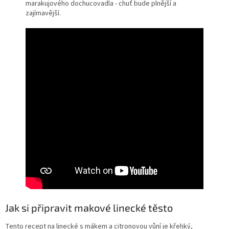
marakujového dochucovadla - chuť bude plnější a
zajímavější.
Jak si připravit makové linecké těsto
Tento recept na linecké s mákem a citronovou vůní je křehký,