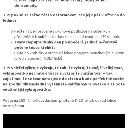
upečte.
Zajistíte tak, že budou tvary hezky sedět
dohromady.
TIP: pokud se začne těsto deformovat, tak jej opět vložte na do
lednice.
Pečte na perforované silikonové podložce na sušenky v
předehřáté troubě na horkovzduch cca 8 minut na 160 stupňů.
Tvary slepujte druhý den po upečení, jelikož je čerstvě
pečené těsto křehké.
Dejte do krabičky a vrchní díl lehce posypte moučkovým cukrem.
(před slepením) - VOLITELNÉ
TIP: Vnitřní výkroje vykrajujte tak, že vykrojíte vnější velký tvar,
vykrajovátko necháte v těstě a vykrojíte vnitřní tvar – tak
zajistíme, že se tvar nerozjede do stran a bude perfektně sedět
na spodní díl! Následně vytáhnete vnitřní vykrajovátko a až poté
větší vnější vykrajovátko.
Pečte na 160 °C horkovzduchem přibližně 8–10 minut, dokud lehce
nezezlátnou.