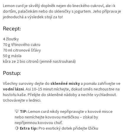
Lemon curd je skvělý doplněk nejen do lineckého cukroví, ale i k
dortům, palačinkám nebo do skleničky s jogurtem. Jeho příprava je
jednoduchá a výsledek stojí za to!
Recept:
4 žloutky
70 g třtinového cukru
70 ml citronové šťávy
50 g másla
kůra ze 2 bio citronů (jemně nastrouhaná)
Postup:
Všechny suroviny dejte do
skleněné misky
a pomalu zahřívejte ve
vodní lázni
. Asi 10–15 minut míchejte, dokud směs nezhoustne na
hustotu kaše. Přelijte do skleněné nádoby a nechte vychladnout.
Uchovávejte v lednici.
💡
TIP:
Lemon curd nikdy nepřipravujte v kovové misce
nebo nemíchejte kovovou metličkou – získal by
nepříjemnou kovovou chuť.
🍋
Extra tip:
Pro exotický dotek přidejte lžičku