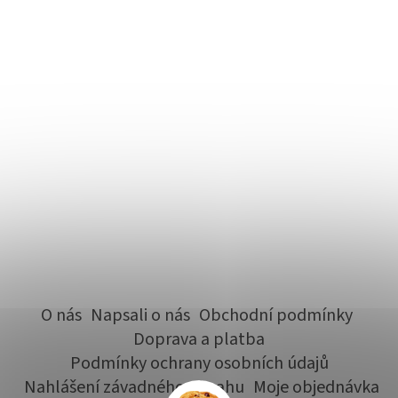
O nás
Napsali o nás
Obchodní podmínky
Doprava a platba
Podmínky ochrany osobních údajů
Nahlášení závadného obsahu
Moje objednávka