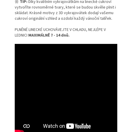
🌼
TIP:
Díky kvalitním vykrajovátkům na linecké cukroví
vytvoříte rovnoměrné tvary, které se budou skvěle plnit i
skládat. Krásné motivy z 3D vykrajovátek dodají vašemu
cukroví originální vzhled a ozdobí každý vánoční talířek.
PLNĚNÉ LINECKÉ UCHOVÁVEJTE V CHLADU, NEJLÉPE V
LEDNICI
MAXIMÁLNĚ 7 - 14 dnů.