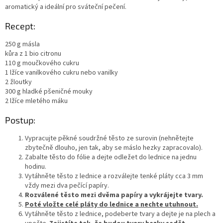
aromatický a ideální pro sváteční pečení.
Recept:
250 g másla
kůra z 1 bio citronu
110 g moučkového cukru
1 lžíce vanilkového cukru nebo vanilky
2 žloutky
300 g hladké pšeničné mouky
2 lžíce mletého máku
Postup:
Vypracujte pěkné soudržné těsto ze surovin
(nehnětejte
zbytečně dlouho, jen tak, aby se máslo hezky zapracovalo).
Zabalte těsto do fólie a dejte odležet do lednice na jednu
hodinu.
Vytáhněte těsto z lednice a rozválejte tenké pláty cca 3 mm
vždy mezi dva pečící papíry.
Rozválené těsto mezi dvěma papíry a vykrájejte tvary.
Poté vložte celé pláty do lednice a nechte utuhnout.
Vytáhněte těsto z lednice, podeberte tvary a dejte je na plech a