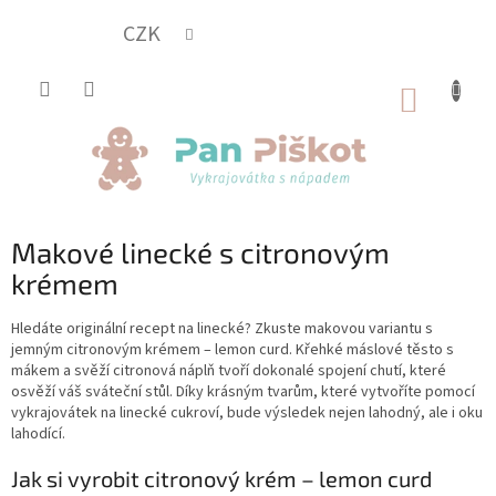
Přejít
na
CZK
obsah
NÁKUP
KOŠÍK
Makové linecké s citronovým
krémem
Hledáte originální recept na linecké? Zkuste makovou variantu s
jemným citronovým krémem – lemon curd. Křehké máslové těsto s
mákem a svěží citronová náplň tvoří dokonalé spojení chutí, které
osvěží váš sváteční stůl. Díky krásným tvarům, které vytvoříte pomocí
vykrajovátek na linecké cukroví, bude výsledek nejen lahodný, ale i oku
lahodící.
Jak si vyrobit citronový krém – lemon curd