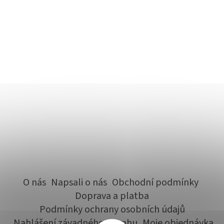
O nás
Napsali o nás
Obchodní podmínky
Doprava a platba
Podmínky ochrany osobních údajů
Nahlášení závadného obsahu
Moje objednávka