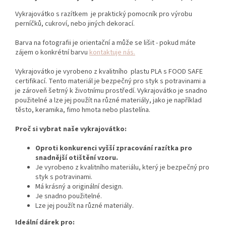
Vykrajovátko s razítkem je praktický pomocník pro výrobu
perníčků,
cukroví,
nebo jiných dekorací.
Barva na fotografii je orientační a může se lišit - pokud máte
zájem o konkrétní barvu
kontaktuje nás.
Vykrajovátko je vyrobeno z kvalitního plastu PLA s FOOD SAFE
certifikací. Tento materiál je bezpečný pro styk s potravinami a
je zároveň šetrný k životnímu prostředí. Vykrajovátko je snadno
použitelné a lze jej použít na různé materiály, jako je například
těsto, keramika, fimo hmota nebo plastelína.
Proč si vybrat naše vykrajovátko:
Oproti konkurenci vyšší zpracování razítka pro
snadnější otištění vzoru.
Je vyrobeno z kvalitního materiálu,
který je bezpečný pro
styk s potravinami.
Má krásný a originální design.
Je snadno použitelné.
Lze jej použít na různé materiály.
Ideální dárek pro: