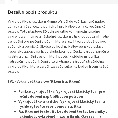
Detailní popis produktu
Vykrajovátko s razítkem Mumie přináší do vaší kuchyně nádech
záhady a hrůzy, což je perfektní pro Halloween a čarodějnické
oslavy. Toto plastové 3D vykrajovátko vám umožní snadno
vykrojit tvar mumie a následně razítkem otisknout detailní motiv.
Je ideální pro pečení s dětmi, které si užijí tvorbu strašidelných
sušenek a perníčků. Skvěle se hodí na Halloweenskou oslavu
nebo jako zábava na filipojakubskou noc. Česká výroba zaručuje
kvalitu a originální design, který potěší každého milovníka
netradičního pečení. Dopřejte si vtipné a zároveň strašidelné
vykrajovátko, které zaručí, že vaše sušenky budou hitem každé
oslavy.
3V1 - Vykrajovátka s tvořítkem (razítkem)
Funkce vykrajovátka: Vykrojte si klasický tvar pro
ruční zdobení např. bílkovou polevou
Vykrajovátko a razítko: Vykrojte si klasický tvar a
rychle vytvořte vzor pomocí razítka
Razítko: může sloužit ke zdobení těsta, keramiky v
jakémkoliv vykrojeném vzoru (kruh, čtverec, ...)