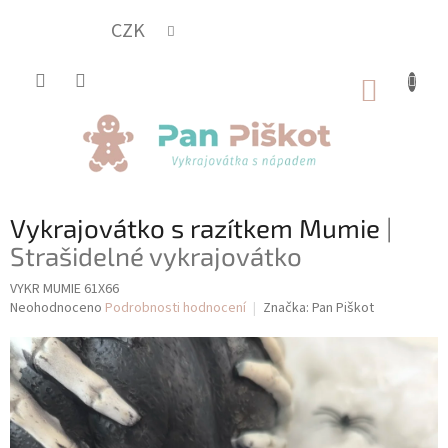
Přejít
na
CZK
obsah
NÁKUP
KOŠÍK
Vykrajovátko s razítkem Mumie
|
Strašidelné vykrajovátko
VYKR MUMIE 61X66
Průměrné
Neohodnoceno
Podrobnosti hodnocení
Značka:
Pan Piškot
hodnocení
produktu
je
0,0
z
5
hvězdiček.