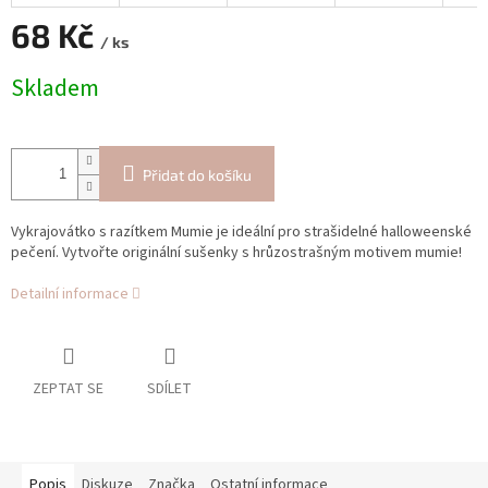
68 Kč
/ ks
Měrná
Skladem
cena:
Přidat do košíku
Vykrajovátko s razítkem Mumie je ideální pro strašidelné halloweenské
pečení. Vytvořte originální sušenky s hrůzostrašným motivem mumie!
Detailní informace
ZEPTAT SE
SDÍLET
Popis
Diskuze
Značka
Ostatní informace