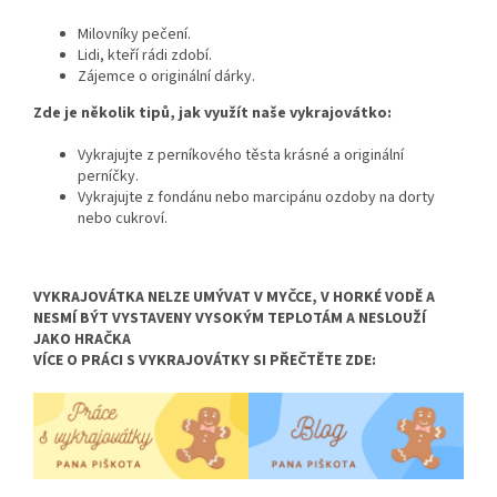
Milovníky pečení.
Lidi,
kteří rádi zdobí.
Zájemce o originální dárky.
Zde je několik tipů, jak využít naše vykrajovátko:
Vykrajujte z perníkového těsta krásné a originální
perníčky.
Vykrajujte z fondánu nebo marcipánu ozdoby na dorty
nebo cukroví.
VYKRAJOVÁTKA NELZE UMÝVAT V MYČCE, V HORKÉ VODĚ A
NESMÍ BÝT VYSTAVENY VYSOKÝM TEPLOTÁM A NESLOUŽÍ
JAKO HRAČKA
VÍCE O PRÁCI S VYKRAJOVÁTKY SI PŘEČTĚTE ZDE: