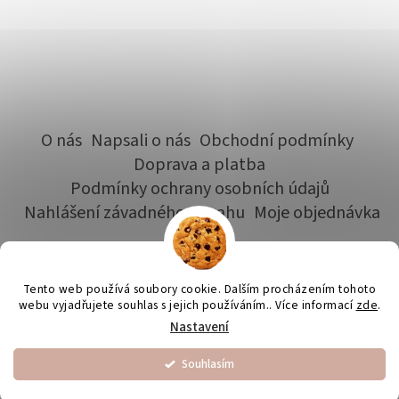
O nás
Napsali o nás
Obchodní podmínky
Doprava a platba
Podmínky ochrany osobních údajů
Nahlášení závadného obsahu
Moje objednávka
Tento web používá soubory cookie. Dalším procházením tohoto
Vytvořil Shoptet
webu vyjadřujete souhlas s jejich používáním.. Více informací
zde
.
Nastavení
Copyright 2026
Pan Piškot
. Všechna práva vyhrazena.
Souhlasím