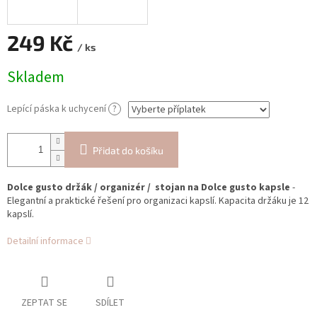
249 Kč
/ ks
Měrná
Skladem
cena:
Lepící páska k uchycení
?
Přidat do košíku
Dolce gusto držák / organizér / stojan na Dolce gusto kapsle
-
Elegantní a praktické řešení pro organizaci kapslí. Kapacita držáku je 12
kapslí.
Detailní informace
ZEPTAT SE
SDÍLET