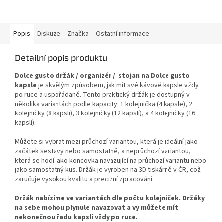
Popis
Diskuze
Značka
Ostatní informace
Detailní popis produktu
Dolce gusto držák / organizér / stojan na Dolce gusto
kapsle
je skvělým způsobem, jak mít své kávové kapsle vždy
po ruce a uspořádané. Tento praktický držák je dostupný v
několika variantách podle kapacity: 1 kolejnička (4 kapsle), 2
kolejničky (8 kapslí), 3 kolejničky (12 kapslí), a 4 kolejničky (16
kapslí).
Můžete si vybrat mezi průchozí variantou, která je ideální jako
začátek sestavy nebo samostatně, a neprůchozí variantou,
která se hodí jako koncovka navazující na průchozí variantu nebo
jako samostatný kus. Držák je vyroben na 3D tiskárně v ČR, což
zaručuje vysokou kvalitu a precizní zpracování.
Držák nabízíme ve variantách dle počtu kolejniček. Držáky
na sebe mohou plynule navazovat a vy můžete mít
nekonečnou řadu kapslí vždy po ruce.