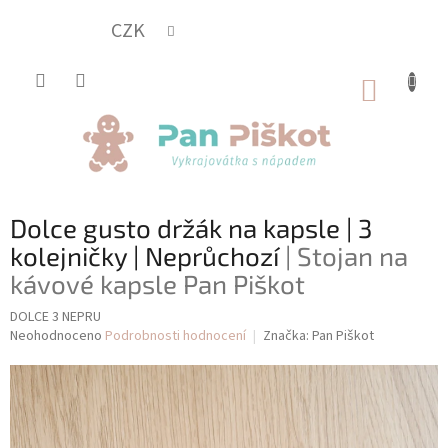
Přejít
na
CZK
obsah
NÁKUP
KOŠÍK
Dolce gusto držák na kapsle | 3
kolejničky | Neprůchozí
| Stojan na
kávové kapsle Pan Piškot
DOLCE 3 NEPRU
Průměrné
Neohodnoceno
Podrobnosti hodnocení
Značka:
Pan Piškot
hodnocení
produktu
je
0,0
z