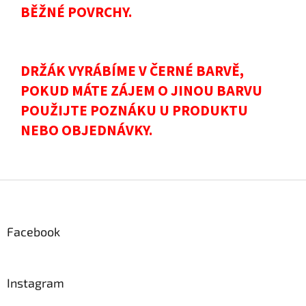
BĚŽNÉ POVRCHY.
DRŽÁK VYRÁBÍME V ČERNÉ BARVĚ,
POKUD MÁTE ZÁJEM O JINOU BARVU
POUŽIJTE POZNÁKU U PRODUKTU
NEBO OBJEDNÁVKY.
Z
á
p
a
Facebook
t
í
Instagram