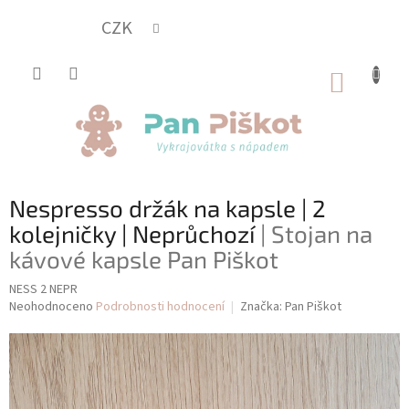
Přejít
na
CZK
obsah
NÁKUP
KOŠÍK
Nespresso držák na kapsle | 2
kolejničky | Neprůchozí
| Stojan na
kávové kapsle Pan Piškot
NESS 2 NEPR
Průměrné
Neohodnoceno
Podrobnosti hodnocení
Značka:
Pan Piškot
hodnocení
produktu
je
0,0
z