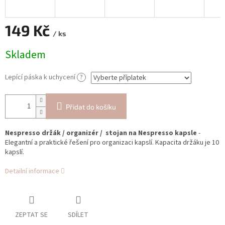
149 Kč
/ ks
Měrná
Skladem
cena:
Lepící páska k uchycení
?
Přidat do košíku
Nespresso držák / organizér / stojan na Nespresso kapsle
-
Elegantní a praktické řešení pro organizaci kapslí. Kapacita držáku je 10
kapslí.
Detailní informace
ZEPTAT SE
SDÍLET