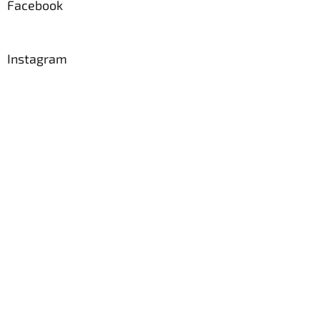
a
Facebook
t
í
Instagram