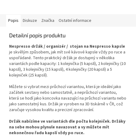
Popis
Diskuze
Značka
Ostatní informace
Detailní popis produktu
Nespresso držák / organizér / stojan na Nespresso kapsle
je skvělým způsobem, jak mít své kávové kapsle vždy po ruce a
uspořádané. Tento praktický držák je dostupný v několika
variantách podle kapacity: 1 kolejnička (5 kapslí), 2 kolejničky (10
kapslí), 3 kolejničky (15 kapslí), 4 kolejničky (20 kapslí) a 5
kolejniček (25 kapslí).
Můžete si vybrat mezi průchozí variantou, která je ideální jako
začátek sestavy nebo samostatně, a neprůchozí variantou,
která se hodí jako koncovka navazující na průchozí variantu nebo
jako samostatný kus. Držák je vyroben na 3D tiskárně v ČR, což
zaručuje vysokou kvalitu a precizní zpracování.
Držák nabízíme ve variantách dle počtu kolejniček. Držáky
na sebe mohou plynule navazovat a vy můžete mít
nekonečnou řadu kapslí vždy po ruce.