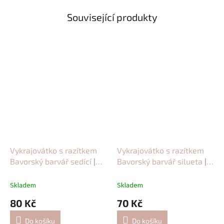
Související produkty
Vykrajovátko s razítkem
Vykrajovátko s razítkem
Bavorský barvář sedící
|
Bavorský barvář silueta
|
Cukroví se psím motivem
Cukroví pro pejskaře
Skladem
Skladem
80 Kč
70 Kč
Do košíku
Do košíku