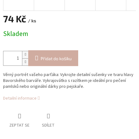
74 Kč
/ ks
Měrná
Skladem
cena:
Přidat do košíku
Věrný portrét vašeho parťáka: Vykrojte detailní sušenky ve tvaru hlavy
Bavorského barváře. Vykrajovátko s razítkem je ideální pro pečení
pamlsků nebo originální dárky pro pejskaře.
Detailní informace
ZEPTAT SE
SDÍLET