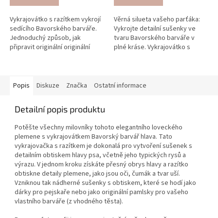
Vykrajovátko s razítkem vykrojí
Věrná silueta vašeho parťáka:
sedícího Bavorského barváře.
Vykrojte detailní sušenky ve
Jednoduchý způsob, jak
tvaru Bavorského barváře v
připravit originální originální
plné kráse. Vykrajovátko s
sušenky pro milovníky tohoto
razítkem je ideální pro pečení
plemene.
pamlsků nebo originální dárky
pro...
Popis
Diskuze
Značka
Ostatní informace
Detailní popis produktu
Potěšte všechny milovníky tohoto elegantního loveckého
plemene s vykrajovátkem Bavorský barvář hlava. Tato
vykrajovačka s razítkem je dokonalá pro vytvoření sušenek s
detailním obtiskem hlavy psa, včetně jeho typických rysů a
výrazu. V jednom kroku získáte přesný obrys hlavy a razítko
obtiskne detaily plemene, jako jsou oči, čumák a tvar uší.
Vzniknou tak nádherné sušenky s obtiskem, které se hodí jako
dárky pro pejskaře nebo jako originální pamlsky pro vašeho
vlastního barváře (z vhodného těsta).