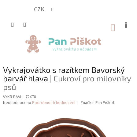
Přejít
na
CZK
obsah
NÁKUP
KOŠÍK
Vykrajovátko s razítkem Bavorský
barvář hlava
| Cukroví pro milovníky
psů
VYKR BAVHL 72X78
Průměrné
Neohodnoceno
Podrobnosti hodnocení
Značka:
Pan Piškot
hodnocení
produktu
je
0,0
z