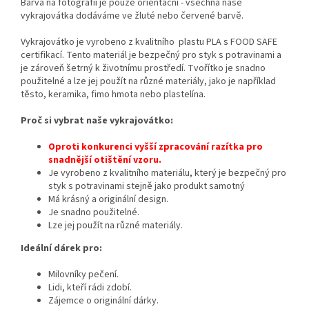
Barva na fotografii je pouze orientační - všechna naše
vykrajovátka dodáváme ve žluté nebo červené barvě.
Vykrajovátko je vyrobeno z kvalitního plastu PLA s FOOD SAFE
certifikací. Tento materiál je bezpečný pro styk s potravinami a
je zároveň šetrný k životnímu prostředí. Tvořítko je snadno
použitelné a lze jej použít na různé materiály, jako je například
těsto, keramika, fimo hmota nebo plastelína.
Proč si vybrat naše vykrajovátko:
Oproti konkurenci vyšší zpracování razítka pro
snadnější otištění vzoru.
Je vyrobeno z kvalitního materiálu,
který je bezpečný pro
styk s potravinami stejně jako produkt samotný
Má krásný a originální design.
Je snadno použitelné.
Lze jej použít na různé materiály.
Ideální dárek pro:
Milovníky pečení.
Lidi,
kteří rádi zdobí.
Zájemce o originální dárky
.