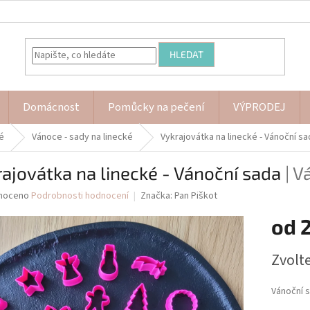
HLEDAT
Domácnost
Pomůcky na pečení
VÝPRODEJ
é
Vánoce - sady na linecké
Vykrajovátka na linecké - Vánoční s
ajovátka na linecké - Vánoční sada
| V
né
noceno
Podrobnosti hodnocení
Značka:
Pan Piškot
ní
od
u
Měrná
Zvolt
cena:
ek.
Vánoční 