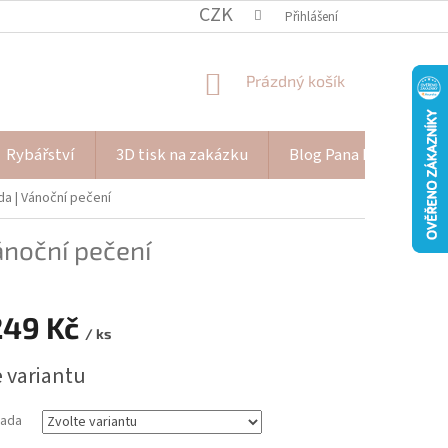
CZK
Přihlášení
NÁKUPNÍ
Prázdný košík
KOŠÍK
Rybářství
3D tisk na zakázku
Blog Pana Piškota
ada
| Vánoční pečení
ánoční pečení
249 Kč
/ ks
e variantu
sada