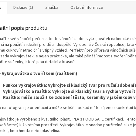
s
Diskuze (1)
Značka
Ostatní informace
ailní popis produktu
aťte své vánoční pečení s touto vánoční sadou vykrajovátek na linecké cuk
á na použití a ideální pro děti i dospělé. Vyrobená v České republice, tato v
u cukroví netradiční a vtipný vzhled. Perfektní pro přípravu vánočních suše
sada vykrajovátek je nejen praktická, ale také přináší radost z tvoření běh
říte sušenky, které jsou detailní a krásné.
- Vykrajovátka s tvořítkem (razítkem)
Funkce vykrajovátka: Vykrojte si klasický tvar pro ruční zdobení
Vykrajovátko a razítko: Vykrojte si klasický tvar a rychle vytvoř
Razítko: může sloužit ke zdobení těsta, keramiky v jakémkoliv vy
 na fotografii je orientační a může se lišit - pokud máte zájem o konkrétní
jovátko je vyrobeno z kvalitního plastu PLA s FOOD SAFE certifikací. Tento
eň šetrný k životnímu prostředí. Vykrajovátko je snadno použitelné a lze jej
mika, fimo hmota nebo plastelína.