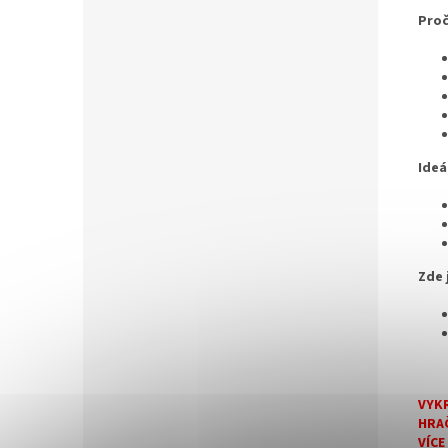
Proč
Ideá
Zde 
VYKR
HRA
VÍCE