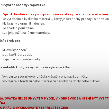
 si vybrat naše vykrajovátko:
Oproti konkurenci vyšší zpracování razítka pro snadnější otištění
Je vyrobeno z kvalitního materiálu,
který je bezpečný pro styk s potravin
Má krásný a originální design.
Je snadno použitelné.
Lze jej použít na různé materiály.
lní dárek pro:
Milovníky pečení.
Lidi,
kteří rádi zdobí.
Zájemce o originální dárky.
je několik tipů, jak využít naše vykrajovátko:
Vykrajujte z perníkového těsta krásné a originální perníčky.
Vykrajujte z fondánu nebo marcipánu ozdoby na dorty nebo cukroví.
AJOVÁTKA NELZE UMÝVAT V MYČCE, V HORKÉ VODĚ A NESMÍ BÝT VYST
ČKA
 O PRÁCI S VYKRAJOVÁTKY SI PŘEČTĚTE ZDE: