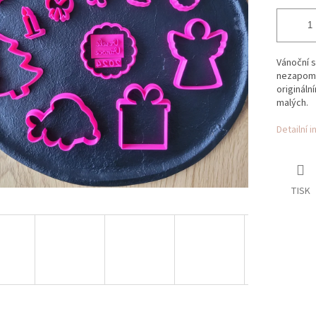
Vánoční s
nezapomen
origináln
malých.
Detailní 
TISK