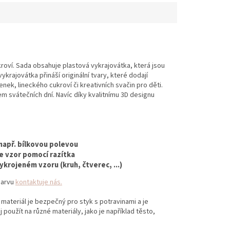
roví. Sada obsahuje plastová vykrajovátka, která jsou
ykrajovátka přináší originální tvary, které dodají
nek, lineckého cukroví či kreativních svačin pro děti.
em svátečních dní. Navíc díky kvalitnímu 3D designu
 např. bílkovou polevou
te vzor pomocí razítka
krojeném vzoru (kruh, čtverec, ...)
 barvu
kontaktuje nás.
 materiál je bezpečný pro styk s potravinami a je
 použít na různé materiály, jako je například těsto,