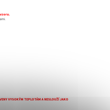
 vzoru.
ami.
AVENY VYSOKÝM TEPLOTÁM A NESLOUŽÍ JAKO