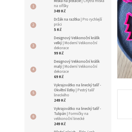
a
Miska na pistácie
| Chytrá miska
n
na oříšky
349 Kč
e
l
Držák na razítka
| Pro rychlejší
práci
5 Kč
Designový Velikonoční králík
velký
| Moderní Velikonoční
dekorace
99 Kč
Designový Velikonoční králík
malý
| Moderní Velikonoční
dekorace
69 Kč
Vykrajovátko na linecký talíř -
Okvětní lístky
| Pestrý talíř
lineckého
249 Kč
Vykrajovátko na linecký talíř -
Tulipán
| Formičky na
velikonoční linecké
249 Kč