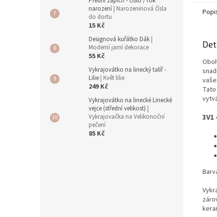
Přední zápich - číslo / rok
narození
| Narozeninová čísla
Popi
do dortu
15 Kč
Designová kuřátko Dák
|
Det
Moderní jarní dekorace
55 Kč
Oboh
Vykrajovátko na linecký talíř -
snadn
Lilie
| Květ lilie
vašem
249 Kč
Tato 
vytvá
Vykrajovátko na linecké Linecké
vejce (střední velikost)
|
3V1 
Vykrajovačka na Velikonoční
pečení
85 Kč
Barva
Vykra
zárov
kera