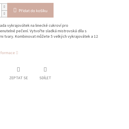
Přidat do košíku
ada vykrajovátek na linecké cukroví pro
utelné pečení. Vytvořte sladká mistrovská díla s
ími tvary. Kombinovat můžete 5 velkých vykrajovátek a 12
informace
ZEPTAT SE
SDÍLET