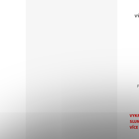
V
VYKR
SLUN
VÍCE