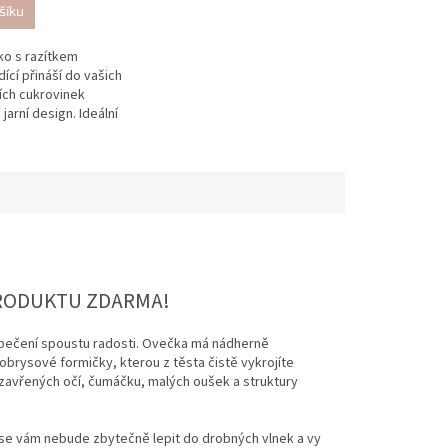
šíku
ko s razítkem
ící přináší do vašich
ích cukrovinek
 jarní design. Ideální
ky a sušenky, které
aždého.
PRODUKTU ZDARMA!
 pečení spoustu radosti. Ovečka má nádherně
obrysové formičky, kterou z těsta čistě vykrojíte
ů zavřených očí, čumáčku, malých oušek a struktury
 se vám nebude zbytečně lepit do drobných vlnek a vy