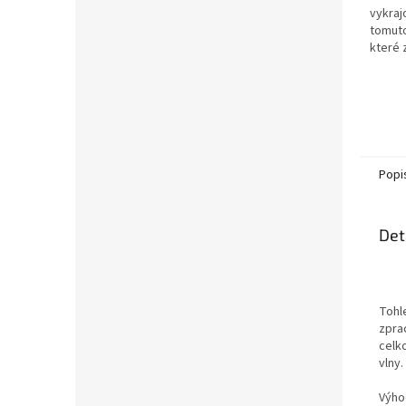
vykraj
tomuto
které 
rychlý 
Popi
Det
Tohl
zpra
celk
vlny.
Výho