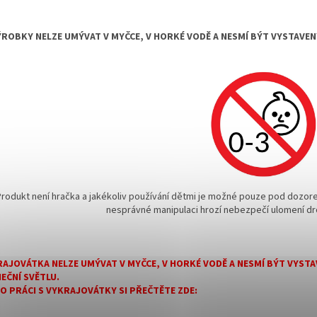
ÝROBKY NELZE UMÝVAT V MYČCE, V HORKÉ VODĚ A NESMÍ BÝT VYSTAVE
Produkt není hračka a jakékoliv používání dětmi je možné pouze pod dozore
nesprávné manipulaci hrozí nebezpečí ulomení dr
AJOVÁTKA NELZE UMÝVAT V MYČCE, V HORKÉ VODĚ A NESMÍ BÝT VYS
EČNÍ SVĚTLU.
 O PRÁCI S VYKRAJOVÁTKY SI PŘEČTĚTE ZDE: