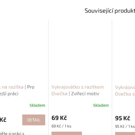
Související produk
 na razítka
| Pro
Vykrajovátko s razítkem
Vykrajov
ejší práci
Ovečka
| Zvířecí motiv
Ovečka s
motiv
Skladem
Skladem
69 Kč
95 Kč
Kč
DETAIL
Měrná
69 Kč / 1 ks
Měrná
95 Kč / 1 ks
cena:
cena:
ěte si práci s