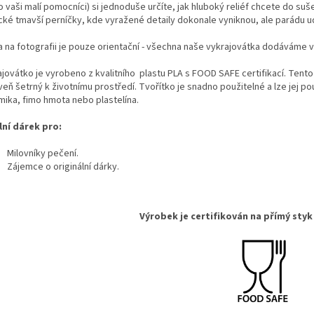
 vaši malí pomocníci) si jednoduše určíte, jak hluboký reliéf chcete do suš
ické tmavší perníčky, kde vyražené detaily dokonale vyniknou, ale parádu 
a na fotografii je pouze orientační - všechna naše vykrajovátka dodáváme 
jovátko je vyrobeno z kvalitního plastu PLA s FOOD SAFE certifikací. Tento
eň šetrný k životnímu prostředí. Tvořítko je snadno použitelné a lze jej pou
mika, fimo hmota nebo plastelína.
lní dárek pro:
Milovníky pečení.
Zájemce o originální dárky
.
Výrobek je certifikován na přímý styk