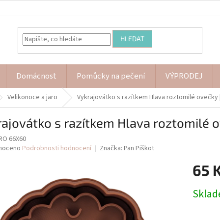
HLEDAT
Domácnost
Pomůcky na pečení
VÝPRODEJ
Velikonoce a jaro
Vykrajovátko s razítkem Hlava roztomilé ovečky
ajovátko s razítkem Hlava roztomilé 
RO 66X60
né
noceno
Podrobnosti hodnocení
Značka:
Pan Piškot
ní
65 
u
Měrná
Skla
cena:
ek.