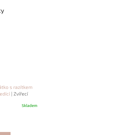
ty
átko s razítkem
edící
| Zvířecí
Skladem