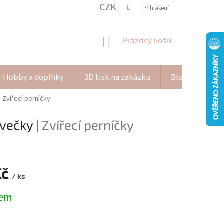
CZK
Přihlášení
NÁKUPNÍ
Prázdný košík
KOŠÍK
Hobby a doplňky
3D tisk na zakázku
Blog Pana Pišk
| Zvířecí perníčky
ovečky
| Zvířecí perníčky
Kč
/ ks
dem