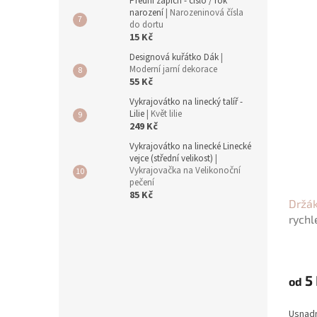
Přední zápich - číslo / rok
narození
| Narozeninová čísla
do dortu
15 Kč
Designová kuřátko Dák
|
Moderní jarní dekorace
55 Kč
Vykrajovátko na linecký talíř -
Lilie
| Květ lilie
249 Kč
Vykrajovátko na linecké Linecké
vejce (střední velikost)
|
Vykrajovačka na Velikonoční
pečení
85 Kč
Držák
rychl
5 
od
Usnadn