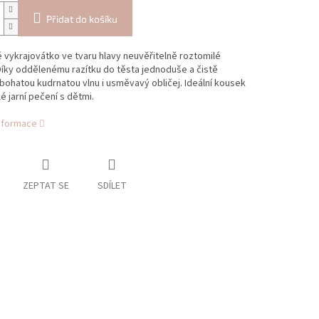
Přidat do košíku
 vykrajovátko ve tvaru hlavy neuvěřitelně roztomilé
íky oddělenému razítku do těsta jednoduše a čistě
 bohatou kudrnatou vlnu i usměvavý obličej. Ideální kousek
é jarní pečení s dětmi.
informace
ZEPTAT SE
SDÍLET