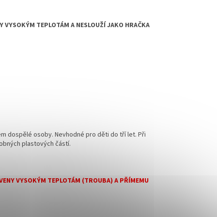
NY VYSOKÝM TEPLOTÁM A NESLOUŽÍ JAKO HRAČKA
m dospělé osoby. Nevhodné pro děti do tří let. Při
obných plastových částí.
TAVENY VYSOKÝM TEPLOTÁM (TROUBA) A PŘÍMEMU