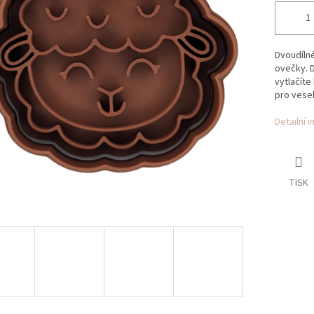
Dvoudílné
ovečky. D
vytlačíte
pro vesel
Detailní 
TISK