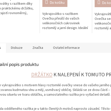
Do košíku
Do ko
ovátky s razítkem díky
 praktickému držátku,
zajistí rovnoměrný,
Vykrajovátko s razítkem
Vykrajovát
a precizní otisk vzoru.
Ovečka přináší do vašich
Ovečka sed
velikonočních cukrovinek
velikonočn
roztomilý a jarní design. Ideální
roztomilý a
pro perníčky a sušenky, které
pro perníč
zaujmou každého.
zaujmou k
s
Diskuze
Značka
Ostatní informace
ailní popis produktu
DRŽÁTKO
K NALEPENÍ K TOMUTO 
e vykrajovátko s motivem hlavy roztomilé ovečky vnese do vašeho jarního
covanou kudrnatou vlnu a milý, usměvavý obličej. Skládá se ze dvou částí – 
ovou siluetu ve tvaru obláčku, a samostatného razítka pro vytlačení detail
da odděleného razítka je u takto členitých motivů naprosto zásadní. Těsto