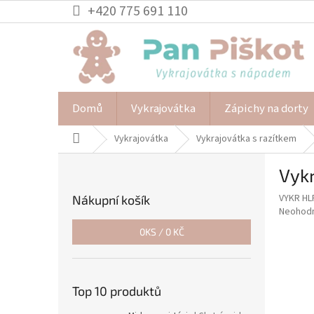
Přejít
+420 775 691 110
na
obsah
Domů
Vykrajovátka
Zápichy na dorty
Domů
Vykrajovátka
Vykrajovátka s razítkem
P
Vykr
o
s
VYKR HL
Nákupní košík
t
Průměr
Neohod
r
hodnoce
0
KS /
0 KČ
a
produkt
je
n
0,0
n
z
í
Top 10 produktů
5
p
hvězdič