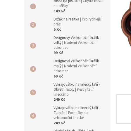
a
Miska na pistácie
| Chytrá miska
n
na oříšky
349 Kč
e
l
Držák na razítka
| Pro rychlejší
práci
5 Kč
Designový Velikonoční králík
velký
| Moderní Velikonoční
dekorace
99 Kč
Designový Velikonoční králík
malý
| Moderní Velikonoční
dekorace
69 Kč
Vykrajovátko na linecký talíř -
Okvětní lístky
| Pestrý talíř
lineckého
249 Kč
Vykrajovátko na linecký talíř -
Tulipán
| Formičky na
velikonoční linecké
249 Kč