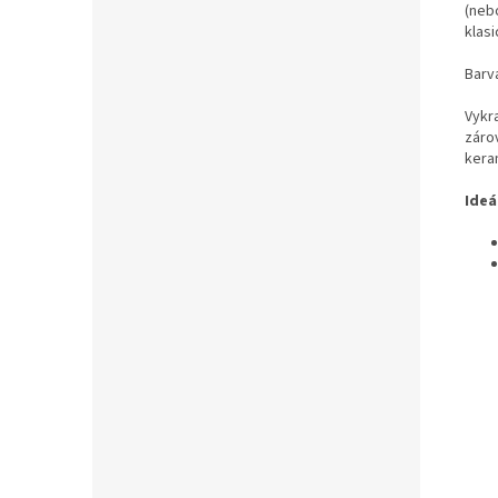
(nebo
klas
Barv
Vykra
zárov
kera
Ideá