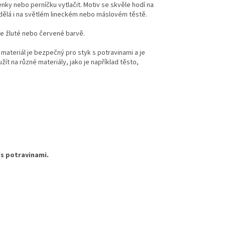
enky nebo perníčku vytlačit. Motiv se skvěle hodí na
udělá i na světlém lineckém nebo máslovém těstě.
ve žluté nebo červené barvě.
 materiál je bezpečný pro styk s potravinami a je
žít na různé materiály, jako je například těsto,
 s potravinami.