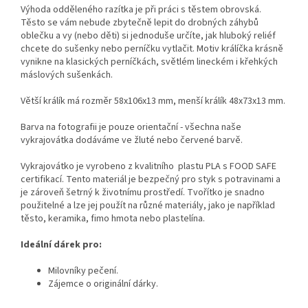
Výhoda odděleného razítka je při práci s těstem obrovská.
Těsto se vám nebude zbytečně lepit do drobných záhybů
oblečku a vy (nebo děti) si jednoduše určíte, jak hluboký reliéf
chcete do sušenky nebo perníčku vytlačit. Motiv králíčka krásně
vynikne na klasických perníčkách, světlém lineckém i křehkých
máslových sušenkách.
Větší králík má rozměr 58x106x13 mm, menší králík 48x73x13 mm.
Barva na fotografii je pouze orientační - všechna naše
vykrajovátka dodáváme ve žluté nebo červené barvě.
Vykrajovátko je vyrobeno z kvalitního plastu PLA s FOOD SAFE
certifikací. Tento materiál je bezpečný pro styk s potravinami a
je zároveň šetrný k životnímu prostředí. Tvořítko je snadno
použitelné a lze jej použít na různé materiály, jako je například
těsto, keramika, fimo hmota nebo plastelína.
Ideální dárek pro:
Milovníky pečení.
Zájemce o originální dárky
.