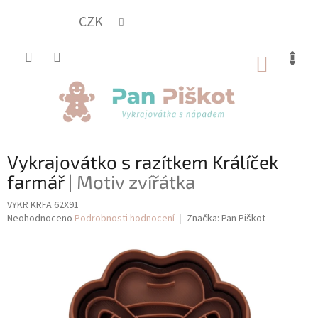
Přejít
na
CZK
obsah
NÁKUP
KOŠÍK
Vykrajovátko s razítkem Králíček
farmář
| Motiv zvířátka
VYKR KRFA 62X91
Průměrné
Neohodnoceno
Podrobnosti hodnocení
Značka:
Pan Piškot
hodnocení
produktu
je
0,0
z
5
hvězdiček.