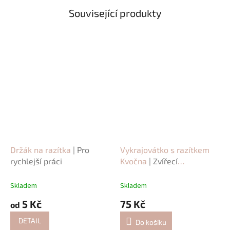
Související produkty
Držák na razítka
| Pro
Vykrajovátko s razítkem
rychlejší práci
Kvočna
| Zvířecí
vykrajovátko
Skladem
Skladem
5 Kč
75 Kč
od
DETAIL
Do košíku