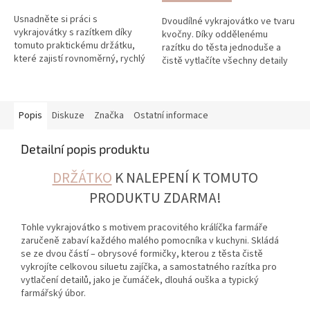
Usnadněte si práci s
Dvoudílné vykrajovátko ve tvaru
vykrajovátky s razítkem díky
kvočny. Díky oddělenému
tomuto praktickému držátku,
razítku do těsta jednoduše a
které zajistí rovnoměrný, rychlý
čistě vytlačíte všechny detaily
a precizní otisk vzoru.
peříček a křídel. Ideální pro
tradiční jarní a velikonoční...
Popis
Diskuze
Značka
Ostatní informace
Detailní popis produktu
DRŽÁTKO
K NALEPENÍ K TOMUTO
PRODUKTU ZDARMA!
Tohle vykrajovátko s motivem pracovitého králíčka farmáře
zaručeně zabaví každého malého pomocníka v kuchyni. Skládá
se ze dvou částí – obrysové formičky, kterou z těsta čistě
vykrojíte celkovou siluetu zajíčka, a samostatného razítka pro
vytlačení detailů, jako je čumáček, dlouhá ouška a typický
farmářský úbor.