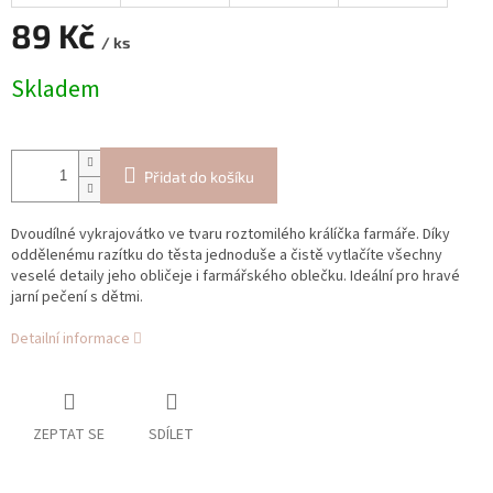
89 Kč
/ ks
Měrná
Skladem
cena:
Přidat do košíku
Dvoudílné vykrajovátko ve tvaru roztomilého králíčka farmáře. Díky
oddělenému razítku do těsta jednoduše a čistě vytlačíte všechny
veselé detaily jeho obličeje i farmářského oblečku. Ideální pro hravé
jarní pečení s dětmi.
Detailní informace
ZEPTAT SE
SDÍLET