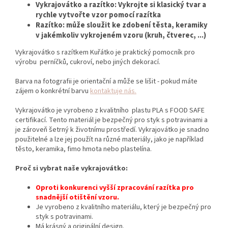
Vykrajovátko a razítko: Vykrojte si klasický tvar a
rychle vytvořte vzor pomocí razítka
Razítko: může sloužit ke zdobení těsta, keramiky
v jakémkoliv vykrojeném vzoru (kruh, čtverec, ...)
Vykrajovátko s razítkem Kuřátko je praktický pomocník pro
výrobu perníčků,
cukroví,
nebo jiných dekorací.
Barva na fotografii je orientační a může se lišit - pokud máte
zájem o konkrétní barvu
kontaktuje nás.
Vykrajovátko je vyrobeno z kvalitního plastu PLA s FOOD SAFE
certifikací. Tento materiál je bezpečný pro styk s potravinami a
je zároveň šetrný k životnímu prostředí. Vykrajovátko je snadno
použitelné a lze jej použít na různé materiály, jako je například
těsto, keramika, fimo hmota nebo plastelína.
Proč si vybrat naše vykrajovátko:
Oproti konkurenci vyšší zpracování razítka pro
snadnější otištění vzoru.
Je vyrobeno z kvalitního materiálu,
který je bezpečný pro
styk s potravinami.
Má krásný a originální design.