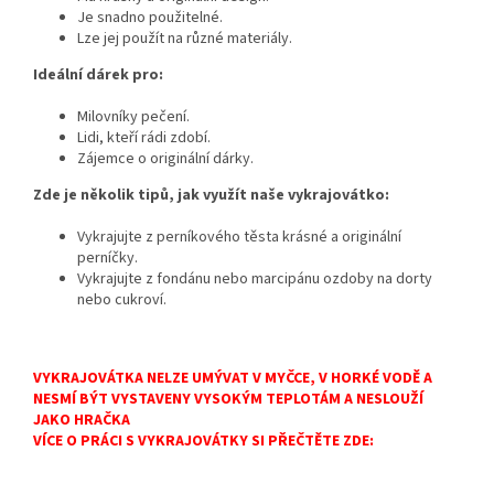
Je snadno použitelné.
Lze jej použít na různé materiály.
Ideální dárek pro:
Milovníky pečení.
Lidi,
kteří rádi zdobí.
Zájemce o originální dárky.
Zde je několik tipů, jak využít naše vykrajovátko:
Vykrajujte z perníkového těsta krásné a originální
perníčky.
Vykrajujte z fondánu nebo marcipánu ozdoby na dorty
nebo cukroví.
VYKRAJOVÁTKA NELZE UMÝVAT V MYČCE, V HORKÉ VODĚ A
NESMÍ BÝT VYSTAVENY VYSOKÝM TEPLOTÁM A NESLOUŽÍ
JAKO HRAČKA
VÍCE O PRÁCI S VYKRAJOVÁTKY SI PŘEČTĚTE ZDE: