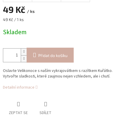
49 Kč
/ ks
Měrná
49 Kč / 1 ks
cena:
Skladem
Přidat do košíku
Oslavte Velikonoce s naším vykrajovátkem s razítkem Kuřátko.
Vytvořte sladkosti, které zaujmou nejen vzhledem, ale i chutí.
Detailní informace
ZEPTAT SE
SDÍLET