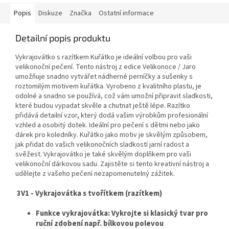
Popis
Diskuze
Značka
Ostatní informace
Detailní popis produktu
Vykrajovátko s razítkem Kuřátko je ideální volbou pro vaši
velikonoční pečení. Tento nástroj z edice Velikonoce / Jaro
umožňuje snadno vytvářet nádherné perníčky a sušenky s
roztomilým motivem kuřátka. Vyrobeno z kvalitního plastu, je
odolné a snadno se používá, což vám umožní připravit sladkosti,
které budou vypadat skvěle a chutnat ještě lépe. Razítko
přidává detailní vzor, který dodá vašim výrobkům profesionální
vzhled a osobitý dotek. Ideální pro pečení s dětmi nebo jako
dárek pro koledníky. Kuřátko jako motiv je skvělým způsobem,
jak přidat do vašich velikonočních sladkostí jarní radost a
svěžest. Vykrajovátko je také skvělým doplňkem pro vaši
velikonoční dárkovou sadu. Zajistěte si tento kreativní nástroj a
udělejte z vašeho pečení nezapomenutelný zážitek.
3V1 - Vykrajovátka s tvořítkem (razítkem)
Funkce vykrajovátka: Vykrojte si klasický tvar pro
ruční zdobení např. bílkovou polevou