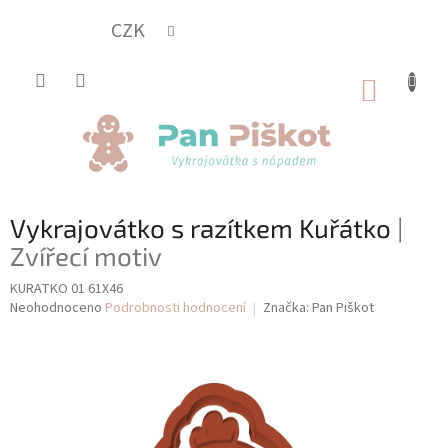
Přejít
na
CZK
obsah
NÁKUP
KOŠÍK
Vykrajovátko s razítkem Kuřátko
|
Zvířecí motiv
KURATKO 01 61X46
Průměrné
Neohodnoceno
Podrobnosti hodnocení
Značka:
Pan Piškot
hodnocení
produktu
je
0,0
z
5
hvězdiček.