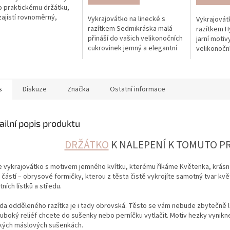
 praktickému držátku,
zajistí rovnoměrný,
Vykrajovátko na linecké s
Vykrajovátk
a precizní otisk vzoru.
razítkem Sedmikráska malá
razítkem Hy
přináší do vašich velikonočních
jarní motiv
cukrovinek jemný a elegantní
velikonočn
jarní motiv. Ideální pro perníčky
Ideální pro
a sušenky.
perníčků a
s
Diskuze
Značka
Ostatní informace
ailní popis produktu
DRŽÁTKO
K NALEPENÍ K TOMUTO 
e vykrajovátko s motivem jemného kvítku, kterému říkáme Květenka, krásně 
částí – obrysové formičky, kterou z těsta čistě vykrojíte samotný tvar kvě
ních lístků a středu.
da odděleného razítka je i tady obrovská. Těsto se vám nebude zbytečně le
hluboký reliéf chcete do sušenky nebo perníčku vytlačit. Motiv hezky vynikn
kých máslových sušenkách.