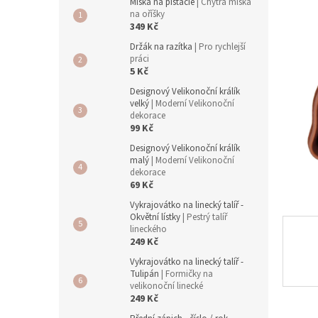
a
Miska na pistácie
| Chytrá miska
n
na oříšky
349 Kč
e
l
Držák na razítka
| Pro rychlejší
práci
5 Kč
Designový Velikonoční králík
velký
| Moderní Velikonoční
dekorace
99 Kč
Designový Velikonoční králík
malý
| Moderní Velikonoční
dekorace
69 Kč
Vykrajovátko na linecký talíř -
Okvětní lístky
| Pestrý talíř
lineckého
249 Kč
Vykrajovátko na linecký talíř -
Tulipán
| Formičky na
velikonoční linecké
249 Kč