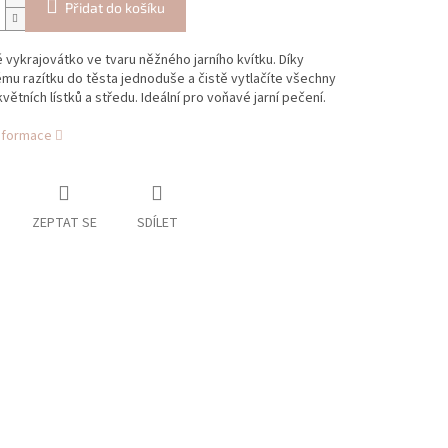
Přidat do košíku
 vykrajovátko ve tvaru něžného jarního kvítku. Díky
u razítku do těsta jednoduše a čistě vytlačíte všechny
květních lístků a středu. Ideální pro voňavé jarní pečení.
informace
ZEPTAT SE
SDÍLET