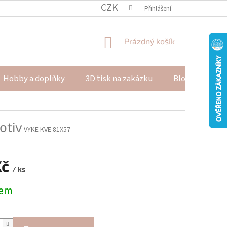
CZK
Přihlášení
NÁKUPNÍ
Prázdný košík
KOŠÍK
Hobby a doplňky
3D tisk na zakázku
Blog Pana Pišk
motiv
VYKE KVE 81X57
Kč
/ ks
dem