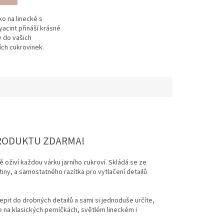
o na linecké s
acint přináší krásné
y do vašich
ích cukrovinek.
 tvorbu originálních
 sušenek.
PRODUKTU ZDARMA!
oživí každou várku jarního cukroví. Skládá se ze
tiny, a samostatného razítka pro vytlačení detailů
pit do drobných detailů a sami si jednoduše určíte,
e na klasických perníčkách, světlém lineckém i