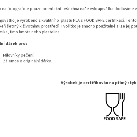
a na fotografii je pouze orientační - všechna naše vykrajovátka dodáváme 
jovátko je vyrobeno z kvalitního plastu PLA s FOOD SAFE certifikací. Tento
eň šetrný k životnímu prostředí. Tvořítko je snadno použitelné a lze jej pou
mika, fimo hmota nebo plastelína.
lní dárek pro:
Milovníky pečení.
Zájemce o originální dárky
.
Výrobek je certifikován na přímý styk