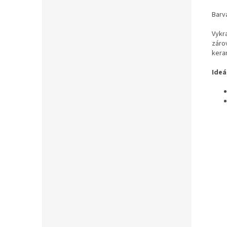
Barv
Vykra
zárov
kera
Ideá