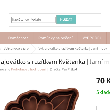
HLEDAT
Domácnost
Pomůcky na pečení
VÝPRODEJ
Velikonoce a jaro
Vykrajovátko s razítkem Květenka
| Jarní motiv
rajovátko s razítkem Květenka
| Jarní 
né
noceno
Podrobnosti hodnocení
Značka:
Pan Piškot
ní
70 
u
Měrná
Skla
cena:
ek.