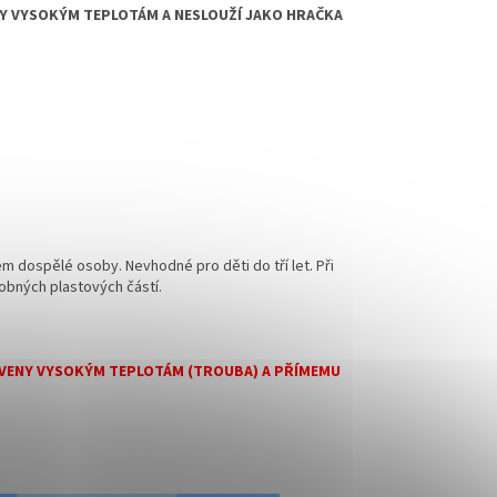
NY VYSOKÝM TEPLOTÁM A NESLOUŽÍ JAKO HRAČKA
m dospělé osoby. Nevhodné pro děti do tří let. Při
obných plastových částí.
TAVENY VYSOKÝM TEPLOTÁM (TROUBA) A PŘÍMEMU