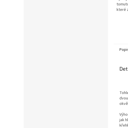
tomuto
které 
rychlý 
Popi
Det
Tohl
dvou 
okvět
Výho
jak 
křeh