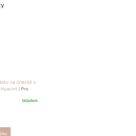
ty
tko na linecké s
 Hyacint
| Pro
é sušenky
Skladem
šíku