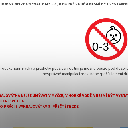
ÝROBKY NELZE UMÝVAT V MYČCE, V HORKÉ VODĚ A NESMÍ BÝT VYSTAVE
Produkt není hračka a jakékoliv používání dětmi je možné pouze pod dozore
nesprávné manipulaci hrozí nebezpečí ulomení dr
AJOVÁTKA NELZE UMÝVAT V MYČCE, V HORKÉ VODĚ A NESMÍ BÝT VYS
EČNÍ SVĚTLU.
 O PRÁCI S VYKRAJOVÁTKY SI PŘEČTĚTE ZDE: