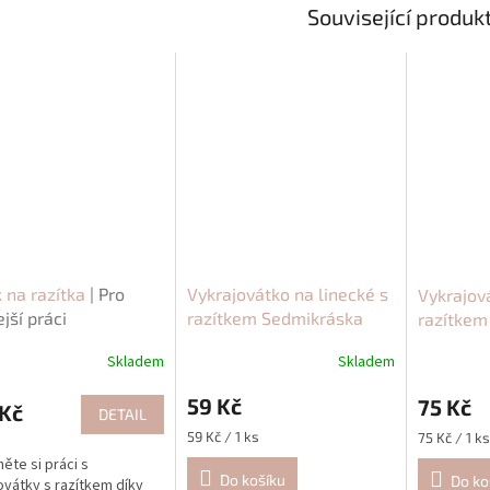
Související produk
 na razítka
| Pro
Vykrajovátko na linecké s
Vykrajová
ejší práci
razítkem Sedmikráska
razítkem
malá
| Květinový motiv
květinov
Skladem
Skladem
59 Kč
75 Kč
Kč
DETAIL
Měrná
59 Kč / 1 ks
Měrná
75 Kč / 1 ks
cena:
cena:
ěte si práci s
Do košíku
Do ko
ovátky s razítkem díky