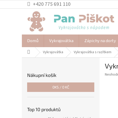
Přejít
+420 775 691 110
na
obsah
Domů
Vykrajovátka
Zápichy na dorty
Domů
Vykrajovátka
Vykrajovátka s razítkem
P
Vyk
o
s
Průměr
Neohod
Nákupní košík
t
hodnoce
r
produkt
0
KS /
0 KČ
a
je
0,0
n
z
n
5
í
Top 10 produktů
hvězdič
p