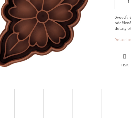
Dvoudílné
odděleném
detaily o
Detailní 
TISK