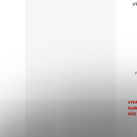
V
VYKR
SLUN
VÍCE