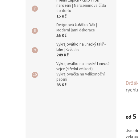
Přední zápich - číslo / rok
narození
| Narozeninová čísla
do dortu
15 Kč
Designová kuřátko Dák
|
Moderní jarní dekorace
55 Kč
Vykrajovátko na linecký talíř -
Lilie
| Květ lilie
249 Kč
Vykrajovátko na linecké Linecké
vejce (střední velikost)
|
Vykrajovačka na Velikonoční
pečení
Držák
85 Kč
rychl
5 
od
Usnadn
vykraj