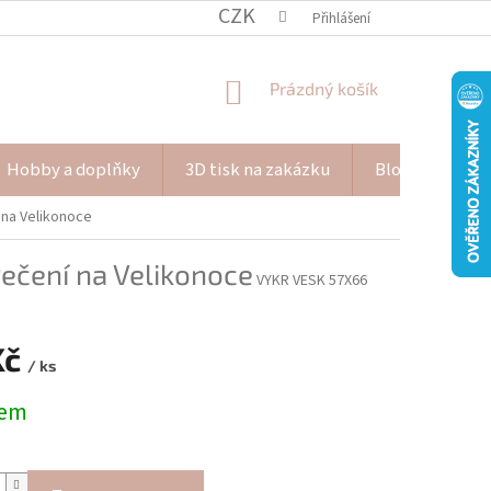
CZK
Přihlášení
NÁKUPNÍ
Prázdný košík
KOŠÍK
Hobby a doplňky
3D tisk na zakázku
Blog Pana Pišk
 na Velikonoce
Pečení na Velikonoce
VYKR VESK 57X66
Kč
/ ks
dem