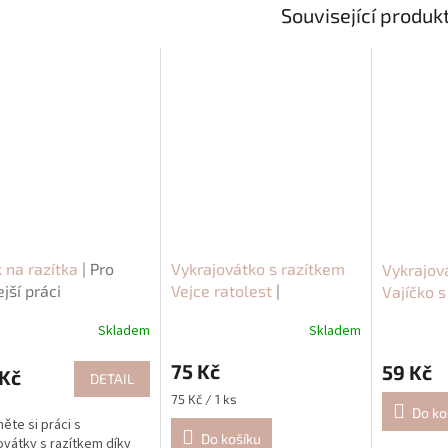
Související produk
 na razítka
| Pro
Vykrajovátko s razítkem
Vykrajov
ejší práci
Vejce ratolest
|
Vajíčko s
Velikonoční pečení
Velikono
Skladem
Skladem
75 Kč
59 Kč
Kč
DETAIL
Měrná
75 Kč / 1 ks
Do ko
cena:
ěte si práci s
Do košíku
ovátky s razítkem díky