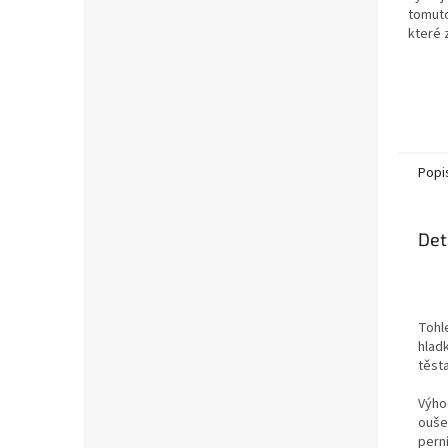
tomuto
které 
rychlý 
Popi
Det
Tohl
hladk
těsta
Výho
oušek
pern