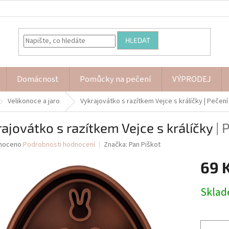
HLEDAT
Domácnost
Pomůcky na pečení
VÝPRODEJ
Velikonoce a jaro
Vykrajovátko s razítkem Vejce s králíčky
| Pečení
ajovátko s razítkem Vejce s králíčky
| 
né
noceno
Podrobnosti hodnocení
Značka:
Pan Piškot
ní
69 
u
Měrná
Skla
cena:
ek.