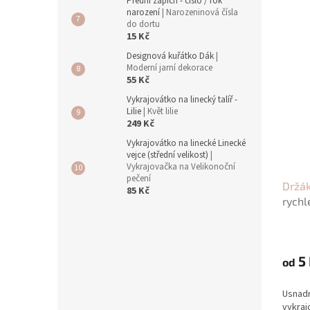
Přední zápich - číslo / rok
narození
| Narozeninová čísla
do dortu
15 Kč
Designová kuřátko Dák
|
Moderní jarní dekorace
55 Kč
Vykrajovátko na linecký talíř -
Lilie
| Květ lilie
249 Kč
Vykrajovátko na linecké Linecké
vejce (střední velikost)
|
Vykrajovačka na Velikonoční
pečení
Držák
85 Kč
rychl
5 
od
Usnadn
vykraj