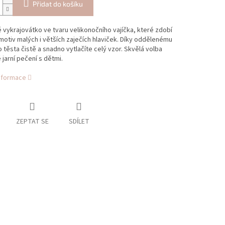
Přidat do košíku
 vykrajovátko ve tvaru velikonočního vajíčka, které zdobí
otiv malých i větších zaječích hlaviček. Díky oddělenému
o těsta čistě a snadno vytlačíte celý vzor. Skvělá volba
 jarní pečení s dětmi.
informace
ZEPTAT SE
SDÍLET