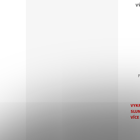
V
VYKR
SLUN
VÍCE