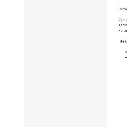
Barv
Vykra
zárov
kera
Ideá