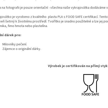
a na fotografii je pouze orientační - všechna naše vykrajovátka dodáváme 
jovátko je vyrobeno z kvalitního plastu PLA s FOOD SAFE certifikací. Tento
eň šetrný k životnímu prostředí. Tvořítko je snadno použitelné a lze jej pou
mika, fimo hmota nebo plastelína.
lní dárek pro:
Milovníky pečení.
Zájemce o originální dárky
.
Výrobek je certifikován na přímý styk