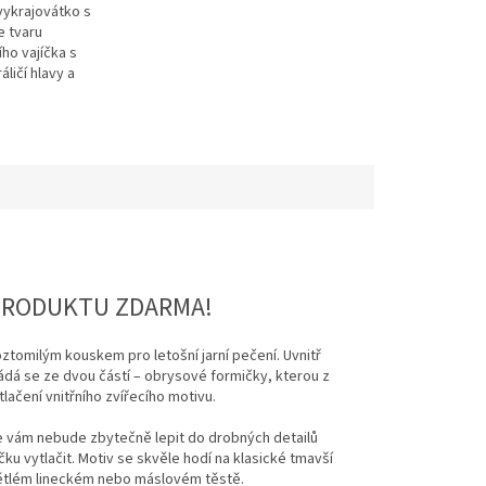
vykrajovátko s
e tvaru
ho vajíčka s
ličí hlavy a
 vzorem. Ideální
u přípravu
h jarních sušenek a...
PRODUKTU ZDARMA!
ztomilým kouskem pro letošní jarní pečení. Uvnitř
ládá se ze dvou částí – obrysové formičky, kterou z
lačení vnitřního zvířecího motivu.
e vám nebude zbytečně lepit do drobných detailů
ku vytlačit. Motiv se skvěle hodí na klasické tmavší
světlém lineckém nebo máslovém těstě.