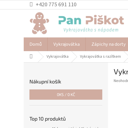
Přejít
+420 775 691 110
na
obsah
Domů
Vykrajovátka
Zápichy na dorty
Domů
Vykrajovátka
Vykrajovátka s razítkem
P
Vykr
o
s
Průměr
Neohod
Nákupní košík
t
hodnoce
r
produkt
0
KS /
0 KČ
a
je
0,0
n
z
n
5
í
Top 10 produktů
hvězdič
p