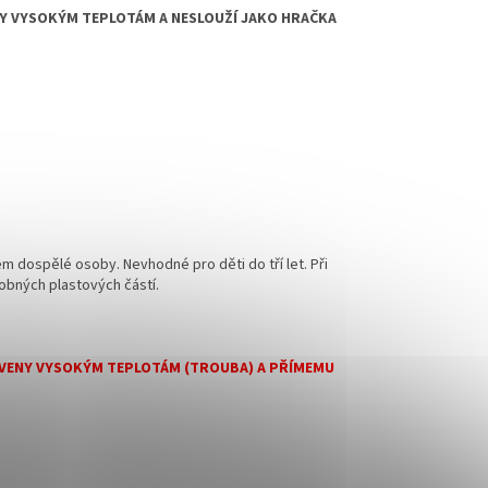
NY VYSOKÝM TEPLOTÁM A NESLOUŽÍ JAKO HRAČKA
m dospělé osoby. Nevhodné pro děti do tří let. Při
obných plastových částí.
TAVENY VYSOKÝM TEPLOTÁM (TROUBA) A PŘÍMEMU