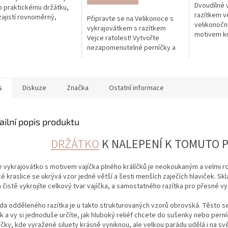
Dvoudílné 
 praktickému držátku,
razítkem v
zajistí rovnoměrný,
Připravte se na Velikonoce s
velikonoční
a precizní otisk vzoru.
vykrajovátkem s razítkem
motivem krá
Vejce ratolest! Vytvořte
pruhovaným
nezapomenutelné perníčky a
pro snadno
sušenky, které potěší každého
originálníc
koledníka.
s
Diskuze
Značka
Ostatní informace
ailní popis produktu
DRŽÁTKO
K NALEPENÍ K TOMUTO 
e vykrajovátko s motivem vajíčka plného králíčků je neokoukaným a velmi ro
é kraslice se ukrývá vzor jedné větší a šesti menších zaječích hlaviček. Sk
 čistě vykrojíte celkový tvar vajíčka, a samostatného razítka pro přesné vyt
da odděleného razítka je u takto strukturovaných vzorů obrovská. Těsto s
 a vy si jednoduše určíte, jak hluboký reliéf chcete do sušenky nebo perníč
íčky, kde vyražené siluety krásně vyniknou, ale velkou parádu udělá i na 