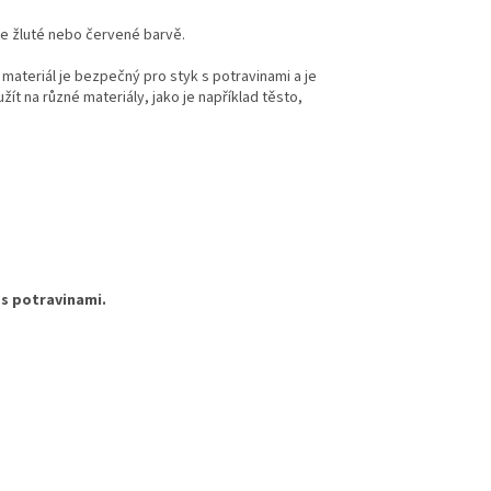
ve žluté nebo červené barvě.
 materiál je bezpečný pro styk s potravinami a je
žít na různé materiály, jako je například těsto,
 s potravinami.