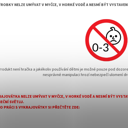
ÝROBKY NELZE UMÝVAT V MYČCE, V HORKÉ VODĚ A NESMÍ BÝT VYSTAVE
Produkt není hračka a jakékoliv používání dětmi je možné pouze pod dozore
nesprávné manipulaci hrozí nebezpečí ulomení dr
AJOVÁTKA NELZE UMÝVAT V MYČCE, V HORKÉ VODĚ A NESMÍ BÝT VYS
EČNÍ SVĚTLU.
 O PRÁCI S VYKRAJOVÁTKY SI PŘEČTĚTE ZDE: