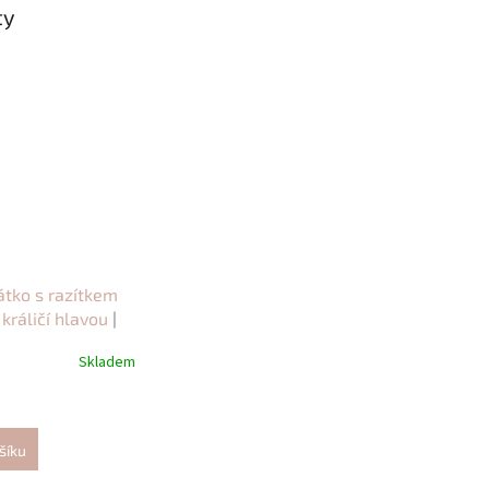
ty
átko s razítkem
 králičí hlavou
|
ční perníčky
Skladem
šíku