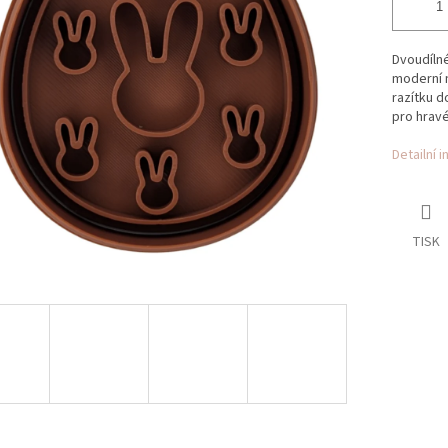
Dvoudílné
moderní m
razítku d
pro hravé
Detailní 
TISK