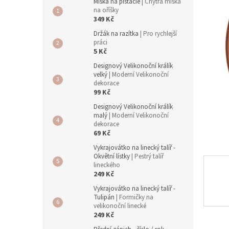
a
Miska na pistácie
| Chytrá miska
n
na oříšky
349 Kč
e
l
Držák na razítka
| Pro rychlejší
práci
5 Kč
Designový Velikonoční králík
velký
| Moderní Velikonoční
dekorace
99 Kč
Designový Velikonoční králík
malý
| Moderní Velikonoční
dekorace
69 Kč
Vykrajovátko na linecký talíř -
Okvětní lístky
| Pestrý talíř
lineckého
249 Kč
Vykrajovátko na linecký talíř -
Tulipán
| Formičky na
velikonoční linecké
249 Kč