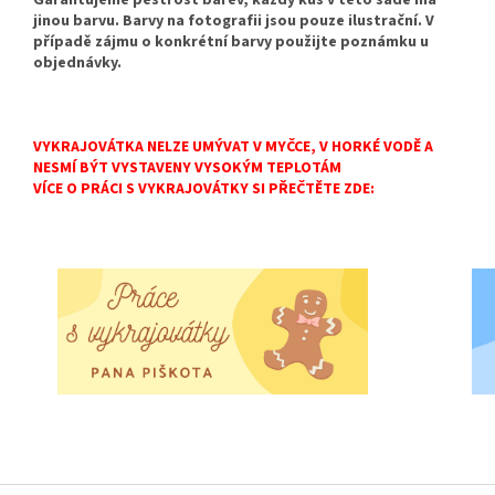
Garantujeme pestrost barev, každý kus v této sadě má
jinou barvu. Barvy na fotografii jsou pouze ilustrační. V
případě zájmu o konkrétní barvy použijte poznámku u
objednávky.
VYKRAJOVÁTKA NELZE UMÝVAT V MYČCE, V HORKÉ VODĚ A
NESMÍ BÝT VYSTAVENY VYSOKÝM TEPLOTÁM
VÍCE O PRÁCI S VYKRAJOVÁTKY SI PŘEČTĚTE ZDE: