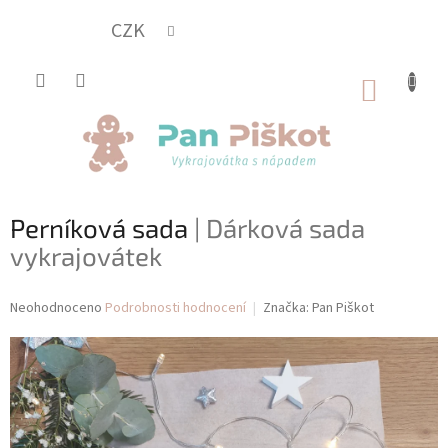
Přejít
na
CZK
obsah
NÁKUP
KOŠÍK
Perníková sada
| Dárková sada
vykrajovátek
Průměrné
Neohodnoceno
Podrobnosti hodnocení
Značka:
Pan Piškot
hodnocení
produktu
je
0,0
z
5
hvězdiček.