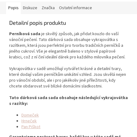
Popis
Diskuze
Značka
Ostatní informace
Detailní popis produktu
Perníková sada
je skvělý způsob, jak přidat kouzlo do vaší
vánoční pečení. Tato dárková sada obsahuje vykrajovátka s
razítkem, která jsou perfektní pro tvorbu tradičních perníčků a
jiného cukroví. Vše je elegantně baleno v stylové papírové
krabici, což z ní činí ideální dárek pro každého milovníka pečení.
Vykrajovátka v sadě umožňují vytvářet krásné a detailní tvary,
které dodají vašim perníčkům unikátní vzhled. Jsou skvělá nejen
pro vánoční období, ale i pro jakékoliv jiné příležitosti, kdy
chcete obdarovat své blízké domácími sladkostmi.
Tato dárková sada sada obsahuje následující vykrajovátka
s razítky:
Domeček
Hrneček
Pan Piškot