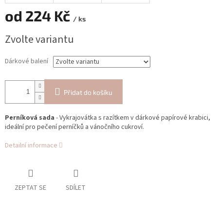
od
224 Kč
/ ks
Měrná
Zvolte variantu
cena:
Dárkové balení
Přidat do košíku
Perníková sada
- Vykrajovátka s razítkem v dárkové papírové krabici,
ideální pro pečení perníčků a vánočního cukroví.
Detailní informace
ZEPTAT SE
SDÍLET