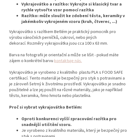
Vykrajovátko a razítko: Vykrojte si klasický tvar a
rychle vytvořte vzor pomocí razítka
Razítko: může sloužit ke zdobení těsta, keramiky v
jakémkoliv vykrojeném vzoru (kruh, čtverec, ...)
Vykrajovátko s razítkem Betlém je praktický pomocník pro
výrobu vánočních perníčků,
cukroví,
nebo jiných
dekorací.
Rozměry vykrajovátka jsou cca 100 x 63 mm.
Barva na fotografii je orientační a může se lišit - pokud máte
zájem o konkrétní barvu
kontaktuje nás.
Vykrajovátko je vyrobeno z kvalitního plastu PLA s FOOD SAFE
certifikací. Tento materiál je bezpečný pro styk s potravinami a
je zároveň šetrný k životnímu prostředí. Vykrajovátko je snadno
použitelné a lze jej použít na různé materiály, jako je například
těsto, keramika, fimo hmota nebo plastelína.
Proč si vybrat vykrajovátko Betlém:
Oproti konkurenci vyšší zpracování razítka pro
snadnější otištění vzoru.
Je vyrobeno z kvalitního materiálu,
který je bezpečný pro
styk s potravinami.