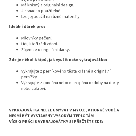
Má krásný a originální design.
Je snadno použitelné.
Lze jej použít na různé materiály.
Ideální dárek pro:
Milovníky pečení.
Lidi,
kteří rádi zdobí.
Zájemce o originální dárky.
Zde je několik tipů, jak využít naše vykrajovátko:
Vykrajujte z perníkového těsta krásné a originální
perníčky.
Vykrajujte z fondánu nebo marcipánu ozdoby na dorty
nebo cukroví.
VYKRAJOVÁTKA NELZE UMÝVAT V MYČCE, V HORKÉ VODĚ A
NESMÍ BÝT VYSTAVENY VYSOKÝM TEPLOTÁM
VÍCE O PRÁCI S VYKRAJOVÁTKY SI PŘEČTĚTE ZDE: