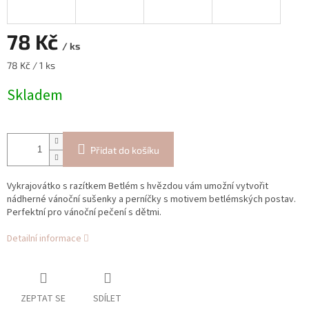
78 Kč
/ ks
Měrná
78 Kč / 1 ks
cena:
Skladem
Přidat do košíku
Vykrajovátko s razítkem Betlém s hvězdou vám umožní vytvořit
nádherné vánoční sušenky a perníčky s motivem betlémských postav.
Perfektní pro vánoční pečení s dětmi.
Detailní informace
ZEPTAT SE
SDÍLET