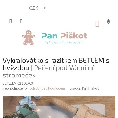
Přejít
na
CZK
obsah
NÁKUP
KOŠÍK
Vykrajovátko s razítkem BETLÉM s
hvězdou
| Pečení pod Vánoční
stromeček
BETLLEM 02 100X63
Průměrné
Neohodnoceno
Podrobnosti hodnocení
Značka:
Pan Piškot
hodnocení
produktu
je
0,0
z