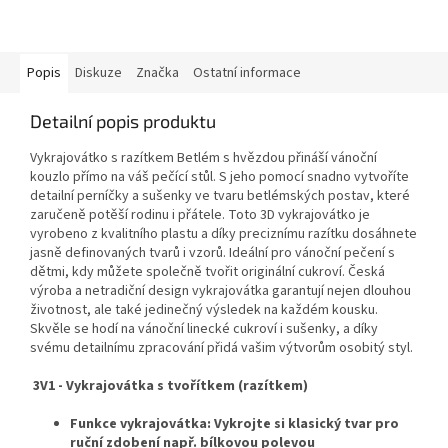
Popis
Diskuze
Značka
Ostatní informace
Detailní popis produktu
Vykrajovátko s razítkem Betlém s hvězdou přináší vánoční
kouzlo přímo na váš pečící stůl. S jeho pomocí snadno vytvoříte
detailní perníčky a sušenky ve tvaru betlémských postav, které
zaručeně potěší rodinu i přátele. Toto 3D vykrajovátko je
vyrobeno z kvalitního plastu a díky preciznímu razítku dosáhnete
jasně definovaných tvarů i vzorů. Ideální pro vánoční pečení s
dětmi, kdy můžete společně tvořit originální cukroví. Česká
výroba a netradiční design vykrajovátka garantují nejen dlouhou
životnost, ale také jedinečný výsledek na každém kousku.
Skvěle se hodí na vánoční linecké cukroví i sušenky, a díky
svému detailnímu zpracování přidá vašim výtvorům osobitý styl.
3V1 - Vykrajovátka s tvořítkem (razítkem)
Funkce vykrajovátka: Vykrojte si klasický tvar pro
ruční zdobení např. bílkovou polevou