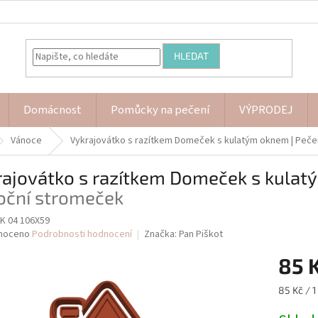
HLEDAT
Domácnost
Pomůcky na pečení
VÝPRODEJ
Vánoce
Vykrajovátko s razítkem Domeček s kulatým oknem
| Peč
rajovátko s razítkem Domeček s kula
oční stromeček
 04 106X59
né
noceno
Podrobnosti hodnocení
Značka:
Pan Piškot
ní
85 
u
Měrná
85 Kč / 1
cena: