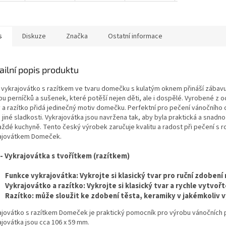
s
Diskuze
Značka
Ostatní informace
ailní popis produktu
 vykrajovátko s razítkem ve tvaru domečku s kulatým oknem přináší zábavu a
bu perníčků a sušenek, které potěší nejen děti, ale i dospělé. Vyrobené z 
 a razítko přidá jedinečný motiv domečku. Perfektní pro pečení vánočního cu
jiné sladkosti. Vykrajovátka jsou navržena tak, aby byla praktická a snadno 
ždé kuchyně. Tento český výrobek zaručuje kvalitu a radost při pečení s rod
ajovátkem Domeček.
 - Vykrajovátka s tvořítkem (razítkem)
Funkce vykrajovátka: Vykrojte si klasický tvar pro ruční zdobení
Vykrajovátko a razítko: Vykrojte si klasický tvar a rychle vytvoř
Razítko: může sloužit ke zdobení těsta, keramiky v jakémkoliv vy
ajovátko s razítkem Domeček je praktický pomocník pro výrobu vánočních 
ajovátka jsou cca 106 x 59 mm.