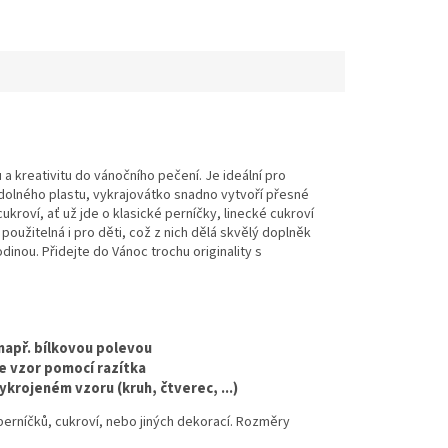
 kreativitu do vánočního pečení. Je ideální pro
odolného plastu, vykrajovátko snadno vytvoří přesné
kroví, ať už jde o klasické perníčky, linecké cukroví
použitelná i pro děti, což z nich dělá skvělý doplněk
inou. Přidejte do Vánoc trochu originality s
 např. bílkovou polevou
te vzor pomocí razítka
krojeném vzoru (kruh, čtverec, ...)
perníčků,
cukroví,
nebo jiných dekorací.
Rozměry