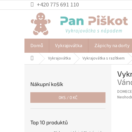
Přejít
+420 775 691 110
na
obsah
Domů
Vykrajovátka
Zápichy na dorty
Domů
Vykrajovátka
Vykrajovátka s razítkem
P
Vyk
o
s
Ván
Nákupní košík
t
DOMECEK
r
Průměr
Neohod
0
KS /
0 KČ
a
hodnoce
n
produkt
n
je
í
0,0
Top 10 produktů
z
p
5