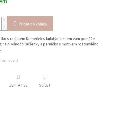
dem
Přidat do košíku
átko s razítkem Domeček s kulatým oknem vám pomůže
ginální vánoční sušenky a perníčky s motivem roztomilého
.
informace
ZEPTAT SE
SDÍLET