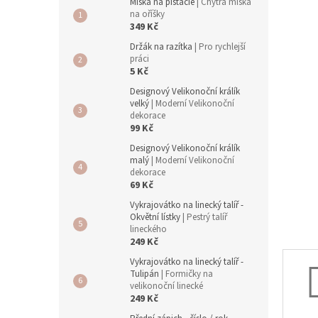
a
Miska na pistácie
| Chytrá miska
hvězdič
n
na oříšky
349 Kč
e
l
Držák na razítka
| Pro rychlejší
práci
5 Kč
Designový Velikonoční králík
velký
| Moderní Velikonoční
dekorace
99 Kč
Designový Velikonoční králík
malý
| Moderní Velikonoční
dekorace
69 Kč
Vykrajovátko na linecký talíř -
Okvětní lístky
| Pestrý talíř
lineckého
249 Kč
Vykrajovátko na linecký talíř -
Tulipán
| Formičky na
velikonoční linecké
249 Kč