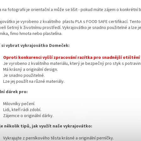
 na fotografii je orientační a může se lišit - pokud máte zájem o konkrétní
jovátko je vyrobeno z kvalitního plastu PLA s FOOD SAFE certifikací. Tento
eň šetrný k životnímu prostředí. Vykrajovátko je snadno použitelné a lze jej
mika, fimo hmota nebo plastelína.
 si vybrat vykrajovátko Domeček:
Oproti konkurenci vyšší zpracování razítka pro snadnější otištění
Je vyrobeno z kvalitního materiálu,
který je bezpečný pro styk s potravin
Má krásný a originální design.
Je snadno použitelné.
Lze jej použít na různé materiály.
lní dárek pro:
Milovníky pečení.
Lidi,
kteří rádi zdobí.
Zájemce o originální dárky.
je několik tipů, jak využít naše vykrajovátko:
Vykrajujte z perníkového těsta krásné a originální perníčky.