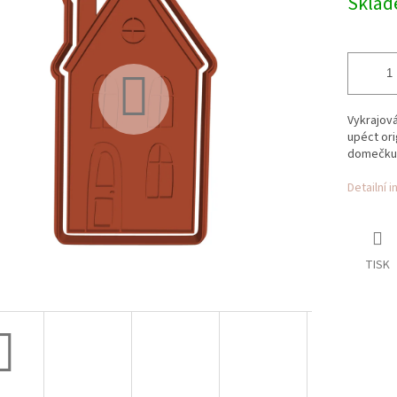
Skla
ek.
Vykrajov
upéct ori
domečku
Detailní 
TISK