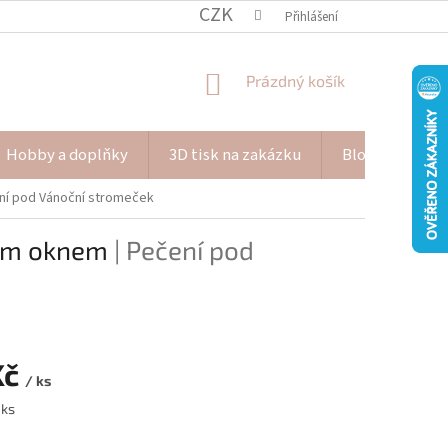
CZK
Přihlášení
NÁKUPNÍ
Prázdný košík
KOŠÍK
Hobby a doplňky
3D tisk na zakázku
Blog Pana Pišk
ení pod Vánoční stromeček
tým oknem
| Pečení pod
Kč
/ ks
 ks