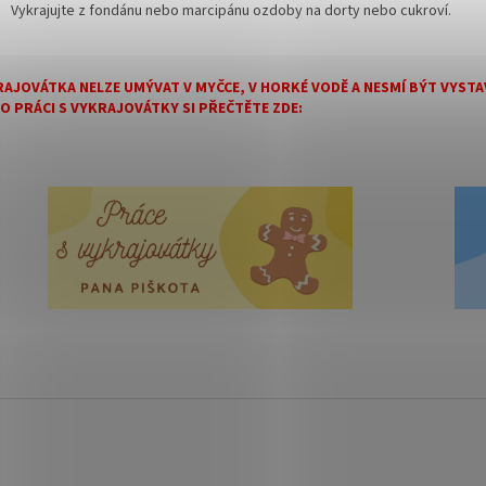
Vykrajujte z fondánu nebo marcipánu ozdoby na dorty nebo cukroví.
AJOVÁTKA NELZE UMÝVAT V MYČCE, V HORKÉ VODĚ A NESMÍ BÝT VYS
 O PRÁCI S VYKRAJOVÁTKY SI PŘEČTĚTE ZDE: