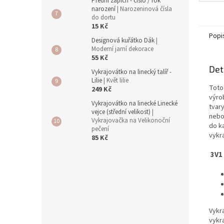
Přední zápich - číslo / rok
narození
| Narozeninová čísla
do dortu
15 Kč
Popi
Designová kuřátko Dák
|
Moderní jarní dekorace
55 Kč
Det
Vykrajovátko na linecký talíř -
Lilie
| Květ lilie
Toto
249 Kč
výro
Vykrajovátko na linecké Linecké
tvary
vejce (střední velikost)
|
nebo 
Vykrajovačka na Velikonoční
do ka
pečení
vykr
85 Kč
3V1
Vykr
vykr