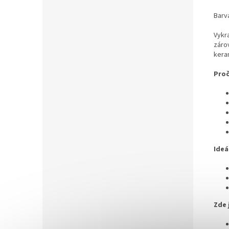
Barva
Vykra
zárov
kera
Proč
Ideá
Zde 