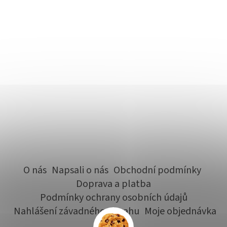
O nás
Napsali o nás
Obchodní podmínky
Doprava a platba
Podmínky ochrany osobních údajů
Nahlášení závadného obsahu
Moje objednávka