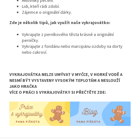
Milovníky pečení.
Lidi,
kteří rádi zdobí.
Zájemce o originální dárky.
Zde je několik tipů, jak využít naše vykrajovátko:
Vykrajujte z perníkového těsta krásné a originální
perníčky.
Vykrajujte z fondánu nebo marcipánu ozdoby na dorty
nebo cukroví.
VYKRAJOVÁTKA NELZE UMÝVAT V MYČCE, V HORKÉ VODĚ A
NESMÍ BÝT VYSTAVENY VYSOKÝM TEPLOTÁM A NESLOUŽÍ
JAKO HRAČKA
VÍCE O PRÁCI S VYKRAJOVÁTKY SI PŘEČTĚTE ZDE: