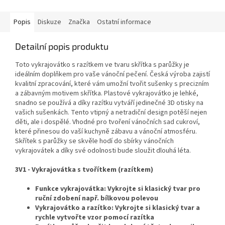
Popis
Diskuze
Značka
Ostatní informace
Detailní popis produktu
Toto vykrajovátko s razítkem ve tvaru skřítka s parůžky je
ideálním doplňkem pro vaše vánoční pečení. Česká výroba zajistí
kvalitní zpracování, které vám umožní tvořit sušenky s precizním
a zábavným motivem skřítka. Plastové vykrajovátko je lehké,
snadno se používá a díky razítku vytváří jedinečné 3D otisky na
vašich sušenkách. Tento vtipný a netradiční design potěší nejen
děti, ale i dospělé. Vhodné pro tvoření vánočních sad cukroví,
které přinesou do vaší kuchyně zábavu a vánoční atmosféru.
Skřítek s parůžky se skvěle hodí do sbírky vánočních
vykrajovátek a díky své odolnosti bude sloužit dlouhá léta.
3V1 - Vykrajovátka s tvořítkem (razítkem)
Funkce vykrajovátka: Vykrojte si klasický tvar pro
ruční zdobení např. bílkovou polevou
Vykrajovátko a razítko: Vykrojte si klasický tvar a
rychle vytvořte vzor pomocí razítka