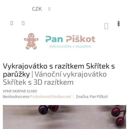
Přejít
na
CZK
obsah
NÁKUP
KOŠÍK
Vykrajovátko s razítkem Skřítek s
parůžky
| Vánoční vykrajovátko
Skřítek s 3D razítkem
VYKR SKRPAR 51X80
Průměrné
Neohodnoceno
Podrobnosti hodnocení
Značka:
Pan Piškot
hodnocení
produktu
je
0,0
z