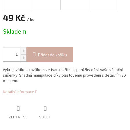
49 Kč
/ ks
Měrná
Skladem
cena:
Přidat do košíku
Vykrajovátko s razítkem ve tvaru skřítka s parůžky oživí vaše vánoční
sušenky. Snadná manipulace díky plastovému provedení s detailním 3D
otiskem.
Detailní informace
ZEPTAT SE
SDÍLET