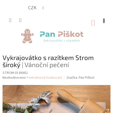
Přejít
na
CZK
obsah
NÁKUP
KOŠÍK
Vykrajovátko s razítkem Strom
široký
| Vánoční pečení
STROM 03 86X82
Průměrné
Neohodnoceno
Podrobnosti hodnocení
Značka:
Pan Piškot
hodnocení
produktu
je
0,0
z
5
hvězdiček.