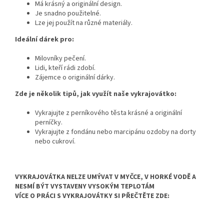
Má krásný a originální design.
Je snadno použitelné.
Lze jej použít na různé materiály.
Ideální dárek pro:
Milovníky pečení.
Lidi,
kteří rádi zdobí.
Zájemce o originální dárky.
Zde je několik tipů, jak využít naše vykrajovátko:
Vykrajujte z perníkového těsta krásné a originální
perníčky.
Vykrajujte z fondánu nebo marcipánu ozdoby na dorty
nebo cukroví.
VYKRAJOVÁTKA NELZE UMÝVAT V MYČCE, V HORKÉ VODĚ A
NESMÍ BÝT VYSTAVENY VYSOKÝM TEPLOTÁM
VÍCE O PRÁCI S VYKRAJOVÁTKY SI PŘEČTĚTE ZDE: