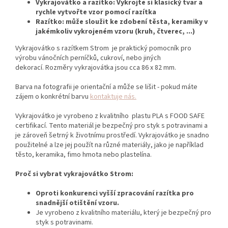
Vykrajovátko a razítko: Vykrojte si klasický tvar a
rychle vytvořte vzor pomocí razítka
Razítko: může sloužit ke zdobení těsta, keramiky v
jakémkoliv vykrojeném vzoru (kruh, čtverec, ...)
Vykrajovátko s razítkem Strom je praktický pomocník pro
výrobu vánočních perníčků,
cukroví,
nebo jiných
dekorací.
Rozměry vykrajovátka jsou cca 86 x 82 mm.
Barva na fotografii je orientační a může se lišit - pokud máte
zájem o konkrétní barvu
kontaktuje nás.
Vykrajovátko je vyrobeno z kvalitního plastu PLA s FOOD SAFE
certifikací. Tento materiál je bezpečný pro styk s potravinami a
je zároveň šetrný k životnímu prostředí. Vykrajovátko je snadno
použitelné a lze jej použít na různé materiály, jako je například
těsto, keramika, fimo hmota nebo plastelína.
Proč si vybrat vykrajovátko Strom:
Oproti konkurenci vyšší zpracování razítka pro
snadnější otištění vzoru.
Je vyrobeno z kvalitního materiálu,
který je bezpečný pro
styk s potravinami.