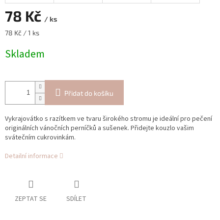
78 Kč
/ ks
Měrná
78 Kč / 1 ks
cena:
Skladem
Přidat do košíku
Vykrajovátko s razítkem ve tvaru širokého stromu je ideální pro pečení
originálních vánočních perníčků a sušenek. Přidejte kouzlo vašim
svátečním cukrovinkám.
Detailní informace
ZEPTAT SE
SDÍLET