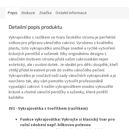
Popis
Diskuze
Značka
Ostatní informace
Detailní popis produktu
Vykrajovátko s razítkem ve tvaru širokého stromu je perfektní
volbou pro přípravu vánočního cukroví. Vyrobeno z kvalitního
plastu, toto vykrajovátko umožňuje snadné a rychlé vytvoření
krásných perníčků a sušenek. Díky originálnímu designu s
vánočním motivem stromu přidá vašim cukrovinkám nejen
estetický, ale i osobní dotek. Je ideální pro děti i dospělé, kteří
chtějí přidat kreativní prvek do svého vánočního pečení.
Vykrajovátko je součástí naší sady vánočních vykrajovátek a je
navrženo tak, aby vám pomohlo vytvořit profesionálně
vypadající cukroví. S naším vykrajovátkem snadno vykouzlíte
krásné a chutné vánoční perníčky a sušenky, které potěší
každého.
3V1 - Vykrajovátka s tvořítkem (razítkem)
Funkce vykrajovátka: Vykrojte si klasický tvar pro
ruční zdobení např. bílkovou polevou