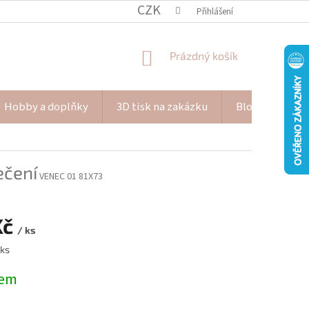
CZK
Přihlášení
NÁKUPNÍ
Prázdný košík
KOŠÍK
Hobby a doplňky
3D tisk na zakázku
Blog Pana Pišk
ečení
VENEC 01 81X73
Kč
/ ks
 ks
dem