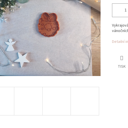
Vykrajová
vánočníc
Detailní 
TISK