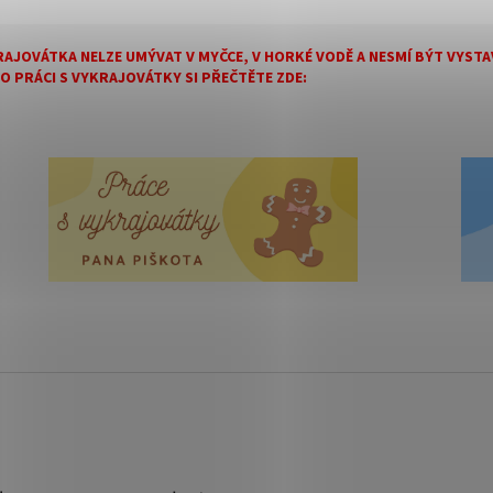
AJOVÁTKA NELZE UMÝVAT V MYČCE, V HORKÉ VODĚ A NESMÍ BÝT VYS
 O PRÁCI S VYKRAJOVÁTKY SI PŘEČTĚTE ZDE: