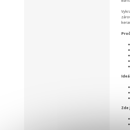
Barva
Vykra
zárov
kera
Proč
Ideá
Zde 