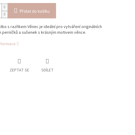
Přidat do košíku
tko s razítkem Věnec je ideální pro vytváření originálních
h perníčků a sušenek s krásným motivem věnce.
informace
ZEPTAT SE
SDÍLET