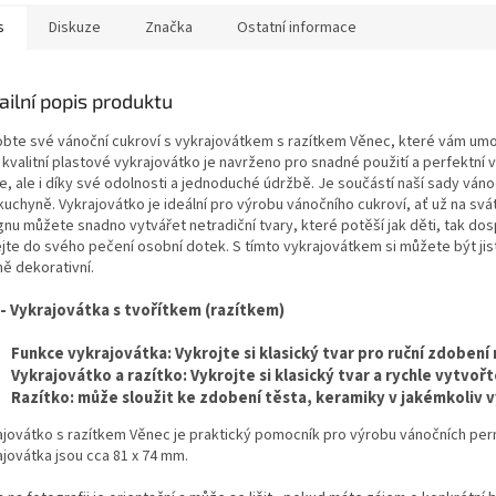
s
Diskuze
Značka
Ostatní informace
ailní popis produktu
bte své vánoční cukroví s vykrajovátkem s razítkem Věnec, které vám umožn
 kvalitní plastové vykrajovátko je navrženo pro snadné použití a perfektní
, ale i díky své odolnosti a jednoduché údržbě. Je součástí naší sady vánoč
kuchyně. Vykrajovátko je ideální pro výrobu vánočního cukroví, ať už na svá
nu můžete snadno vytvářet netradiční tvary, které potěší jak děti, tak dosp
ejte do svého pečení osobní dotek. S tímto vykrajovátkem si můžete být jist
ně dekorativní.
 - Vykrajovátka s tvořítkem (razítkem)
Funkce vykrajovátka: Vykrojte si klasický tvar pro ruční zdobení
Vykrajovátko a razítko: Vykrojte si klasický tvar a rychle vytvoř
Razítko: může sloužit ke zdobení těsta, keramiky v jakémkoliv vy
ajovátko s razítkem Věnec je praktický pomocník pro výrobu vánočních per
ajovátka jsou cca 81 x 74 mm.