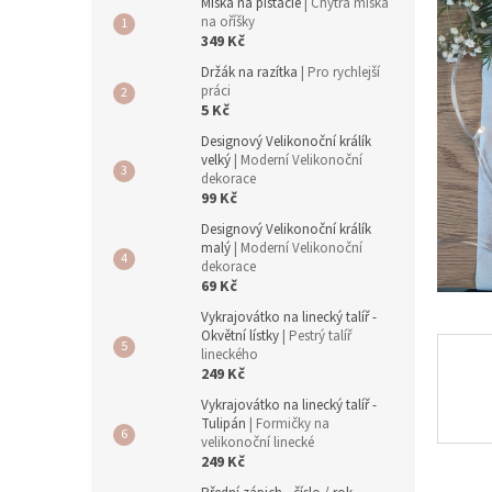
a
Miska na pistácie
| Chytrá miska
n
na oříšky
349 Kč
e
l
Držák na razítka
| Pro rychlejší
práci
5 Kč
Designový Velikonoční králík
velký
| Moderní Velikonoční
dekorace
99 Kč
Designový Velikonoční králík
malý
| Moderní Velikonoční
dekorace
69 Kč
Vykrajovátko na linecký talíř -
Okvětní lístky
| Pestrý talíř
lineckého
249 Kč
Vykrajovátko na linecký talíř -
Tulipán
| Formičky na
velikonoční linecké
249 Kč