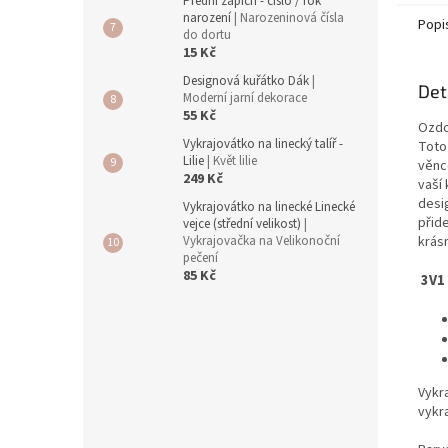
Přední zápich - číslo / rok
narození
| Narozeninová čísla
Popi
do dortu
15 Kč
Designová kuřátko Dák
|
Det
Moderní jarní dekorace
55 Kč
Ozdo
Vykrajovátko na linecký talíř -
Toto
Lilie
| Květ lilie
věnce
249 Kč
vaší 
desig
Vykrajovátko na linecké Linecké
přid
vejce (střední velikost)
|
krás
Vykrajovačka na Velikonoční
pečení
85 Kč
3V1
Vykr
vykr