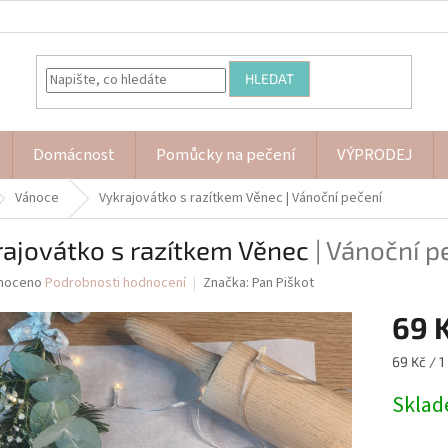
HLEDAT
Domácnost
Pomůcky na pečení
VÝPRODEJ
Vánoce
Vykrajovátko s razítkem Věnec
| Vánoční pečení
rajovátko s razítkem Věnec
| Vánoční p
né
noceno
Podrobnosti hodnocení
Značka:
Pan Piškot
ní
69 
u
Měrná
69 Kč / 1
cena:
Skla
ek.