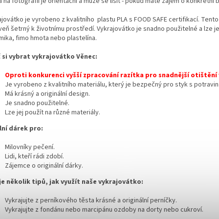
 na fotografii je orientační a může se lišit - pokud máte zájem o konkrétní
jovátko je vyrobeno z kvalitního plastu PLA s FOOD SAFE certifikací. Tento
eň šetrný k životnímu prostředí. Vykrajovátko je snadno použitelné a lze jej
mika, fimo hmota nebo plastelína.
 si vybrat vykrajovátko Věnec:
Oproti konkurenci vyšší zpracování razítka pro snadnější otištění
Je vyrobeno z kvalitního materiálu,
který je bezpečný pro styk s potravin
Má krásný a originální design.
Je snadno použitelné.
Lze jej použít na různé materiály.
lní dárek pro:
Milovníky pečení.
Lidi,
kteří rádi zdobí.
Zájemce o originální dárky.
je několik tipů, jak využít naše vykrajovátko:
Vykrajujte z perníkového těsta krásné a originální perníčky.
Vykrajujte z fondánu nebo marcipánu ozdoby na dorty nebo cukroví.