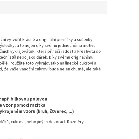
í vytvořit krásné a originální perníčky a sušenky.
 výsledky, a to nejen díky svému jedinečnému motivu
ních vykrajovátek, která přináší radost a kreativitu do
teční stůl nebo jako dárek. Díky svému originálnímu
ělé. Použijte toto vykrajovátko na linecké cukroví a
i, že vaše vánoční cukroví bude nejen chutné, ale také
 např. bílkovou polevou
te vzor pomocí razítka
krojeném vzoru (kruh, čtverec, ...)
níčků,
cukroví,
nebo jiných dekorací.
Rozměry