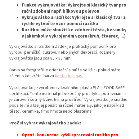
Funkce vykrajovátka: Vykrojte si klasický tvar pro
ruční zdobení např. bílkovou polevou
Vykrajovátko a razítko: Vykrojte si klasický tvar a
rychle vytvořte vzor pomocí razítka
Razítko: může sloužit ke zdobení těsta, keramiky
v jakémkoliv vykrojeném vzoru (kruh, čtverec, ...)
Vykrajovátko s razítkem Zadek je praktický pomocník pro
výrobu perníčků,
cukroví,
nebo jiných dekorací.
Rozměry
vykrajovátka jsou cca 85 x 83 mm.
Barva na fotografii je orientační a může se lišit - pokud máte
zájem o konkrétní barvu
kontaktuje nás.
Vykrajovátko je vyrobeno z kvalitního plastu PLA s FOOD SAFE
certifikací. Tento materiál je bezpečný pro styk s potravinami a
je zároveň šetrný k životnímu prostředí. Vykrajovátko je snadno
použitelné a lze jej použít na různé materiály, jako je například
těsto, keramika, fimo hmota nebo plastelína.
Proč si vybrat vykrajovátko Zadek:
Oproti konkurenci vyšší zpracování razítka pro