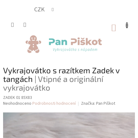
Přejít
na
CZK
obsah
NÁKUP
KOŠÍK
Vykrajovátko s razítkem Zadek v
tangách
| Vtipné a originální
vykrajovátko
ZADEK 01 85X83
Průměrné
Neohodnoceno
Podrobnosti hodnocení
Značka:
Pan Piškot
hodnocení
produktu
je
0,0
z