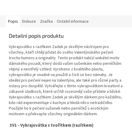
Popis
Diskuze
Značka
Ostatní informace
Detailní popis produktu
Vykrajovátko s razítkem Zadek je skvělým nástrojem pro
všechny, kteří chtějí přidat do svého Valentýnského pečení
trochu humoru a originality. Tento produkt nabízí unikátní motiv
dámského pozadí, který dodá vašim sušenkám nebo perníčkům
vtipný a neotřelý vzhled. Vyrobeno z kvalitního plastu,
vykrajovátko je snadné na použití a čistí se bez námahy. Je
ideální pro pečení nejen na Valentýna, ale také pro různé party a
oslavy pro dospělé. Vytvářejte s tímto vykrajovátkem kreativní a
zábavné sladkosti, které určitě rozesmějí vaše přátele a blízké.
Vykrajovátko s razítkem Zadek je skvělým dárkem pro každého,
kdo rád experimentuje v kuchyni a hledá něco netradičního.
Použijte ho k pečení sušenek nebo perníčků s erotickým
motivem a překvapte všechny originálním dárkem.
3V1 - Vykrajovátka s tvořítkem (razítkem)