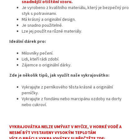
snadnější otištění vzoru.
Je vyrobeno z kvalitního materiálu,
který je bezpečný pro
styk s potravinami.
Má krásný a originální design.
Je snadno použitelné.
Lze jej použít na různé materiály.
Ideální dárek pro:
Milovníky pečení.
Lidi,
kteří rádi zdobí.
Zájemce o originální dárky.
Zde je několik tipů, jak využít naše vykrajovátko:
Vykrajujte z perníkového těsta krásné a originální
perníčky.
Vykrajujte z fondánu nebo marcipánu ozdoby na dorty
nebo cukroví.
VYKRAJOVÁTKA NELZE UMÝVAT V MYČCE, V HORKÉ VODĚ A
NESMÍ BÝT VYSTAVENY VYSOKÝM TEPLOTÁM
VÍCE O PRÁCI S VYKRAJOVÁTKY SI PŘEČTĚTE ZDE: