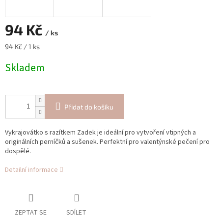
94 Kč
/ ks
Měrná
94 Kč / 1 ks
cena:
Skladem
Přidat do košíku
Vykrajovátko s razítkem Zadek je ideální pro vytvoření vtipných a
originálních perníčků a sušenek. Perfektní pro valentýnské pečení pro
dospělé.
Detailní informace
ZEPTAT SE
SDÍLET