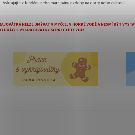
Vykrajujte z fondánu nebo marcipánu ozdoby na dorty nebo cukroví.
AJOVÁTKA NELZE UMÝVAT V MYČCE, V HORKÉ VODĚ A NESMÍ BÝT VYS
 O PRÁCI S VYKRAJOVÁTKY SI PŘEČTĚTE ZDE: