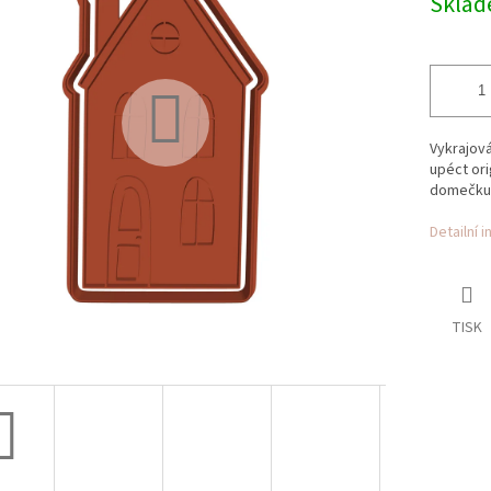
Skla
ek.
Vykrajov
upéct ori
domečku
Detailní 
TISK