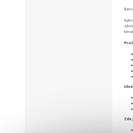
Barva
Vykra
zárov
kera
Proč
Ideá
Zde 