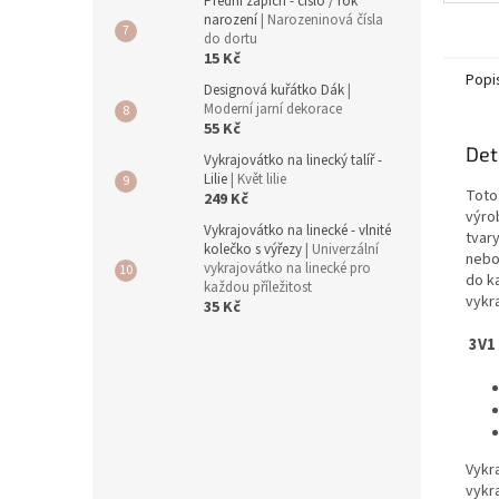
Přední zápich - číslo / rok
narození
| Narozeninová čísla
do dortu
15 Kč
Popi
Designová kuřátko Dák
|
Moderní jarní dekorace
55 Kč
Det
Vykrajovátko na linecký talíř -
Lilie
| Květ lilie
Toto
249 Kč
výro
Vykrajovátko na linecké - vlnité
tvary
kolečko s výřezy
| Univerzální
nebo 
vykrajovátko na linecké pro
do ka
každou příležitost
vykr
35 Kč
3V1
Vykr
vykr