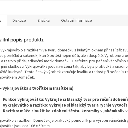
s
Diskuze
Značka
Ostatní informace
ailní popis produktu
 vykrajovátko s razítkem ve tvaru domečku s kulatým oknem přináší zábavu a
bu perníčků a sušenek, které potěší nejen děti, ale i dospělé. Vyrobené z 
 a razítko přidá jedinečný motiv domečku. Perfektní pro pečení vánočního cu
jiné sladkosti. Vykrajovátka jsou navržena tak, aby byla praktická a snadno 
ždé kuchyně. Tento český výrobek zaručuje kvalitu a radost při pečení s rod
ajovátkem Domeček.
 - Vykrajovátka s tvořítkem (razítkem)
Funkce vykrajovátka: Vykrojte si klasický tvar pro ruční zdobení
Vykrajovátko a razítko: Vykrojte si klasický tvar a rychle vytvoř
Razítko: může sloužit ke zdobení těsta, keramiky v jakémkoliv vy
ajovátko s razítkem Domeček je praktický pomocník pro výrobu vánočních 
ajovátka jsou cca 106 x 59 mm.