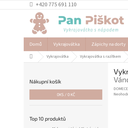
Přejít
+420 775 691 110
na
obsah
Domů
Vykrajovátka
Zápichy na dorty
Domů
Vykrajovátka
Vykrajovátka s razítkem
P
Vyk
o
s
Ván
Nákupní košík
t
DOMECEK
r
Průměr
Neohod
0
KS /
0 KČ
a
hodnoce
n
produkt
n
je
í
0,0
Top 10 produktů
z
p
5