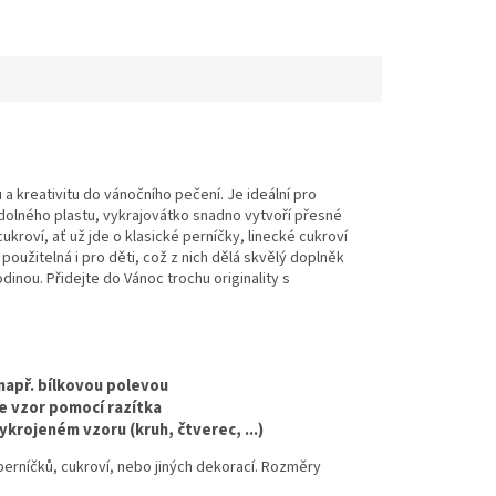
 kreativitu do vánočního pečení. Je ideální pro
odolného plastu, vykrajovátko snadno vytvoří přesné
kroví, ať už jde o klasické perníčky, linecké cukroví
použitelná i pro děti, což z nich dělá skvělý doplněk
inou. Přidejte do Vánoc trochu originality s
 např. bílkovou polevou
te vzor pomocí razítka
krojeném vzoru (kruh, čtverec, ...)
perníčků,
cukroví,
nebo jiných dekorací.
Rozměry