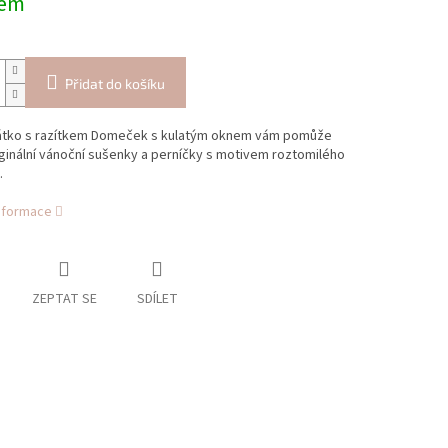
dem
Přidat do košíku
átko s razítkem Domeček s kulatým oknem vám pomůže
ginální vánoční sušenky a perníčky s motivem roztomilého
.
informace
ZEPTAT SE
SDÍLET