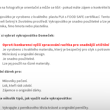
 na fotografii je orientační a může se lišit - pokud máte zájem o konkrétní
jovátko je vyrobeno z kvalitního plastu PLA s FOOD SAFE certifikací. Tento
eň šetrný k životnímu prostředí. Vykrajovátko je snadno použitelné a lze jej
mika, fimo hmota nebo plastelína.
 si vybrat vykrajovátko Domeček:
Oproti konkurenci vyšší zpracování razítka pro snadnější otištění
Je vyrobeno z kvalitního materiálu,
který je bezpečný pro styk s potravin
Má krásný a originální design.
Je snadno použitelné.
Lze jej použít na různé materiály.
lní dárek pro:
Milovníky pečení.
Lidi,
kteří rádi zdobí.
Zájemce o originální dárky.
je několik tipů, jak využít naše vykrajovátko:
Vykrajujte z perníkového těsta krásné a originální perníčky.