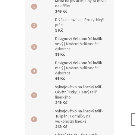
a
Miska na pistácie
| Chytrá miska
hvězdič
n
na oříšky
349 Kč
e
l
Držák na razítka
| Pro rychlejší
práci
5 Kč
Designový Velikonoční králík
velký
| Moderní Velikonoční
dekorace
99 Kč
Designový Velikonoční králík
malý
| Moderní Velikonoční
dekorace
69 Kč
Vykrajovátko na linecký talíř -
Okvětní lístky
| Pestrý talíř
lineckého
249 Kč
Vykrajovátko na linecký talíř -
Tulipán
| Formičky na
velikonoční linecké
249 Kč