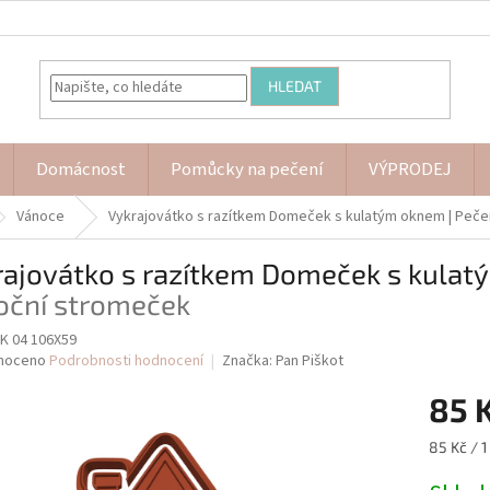
HLEDAT
Domácnost
Pomůcky na pečení
VÝPRODEJ
Vánoce
Vykrajovátko s razítkem Domeček s kulatým oknem
| Peč
rajovátko s razítkem Domeček s kula
oční stromeček
 04 106X59
né
noceno
Podrobnosti hodnocení
Značka:
Pan Piškot
ní
85 
u
Měrná
85 Kč / 1
cena: