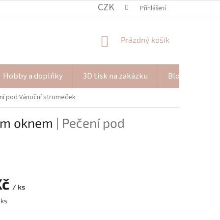
CZK
Přihlášení
NÁKUPNÍ
Prázdný košík
KOŠÍK
Hobby a doplňky
3D tisk na zakázku
Blog Pana Pišk
ení pod Vánoční stromeček
tým oknem
| Pečení pod
Kč
/ ks
 ks