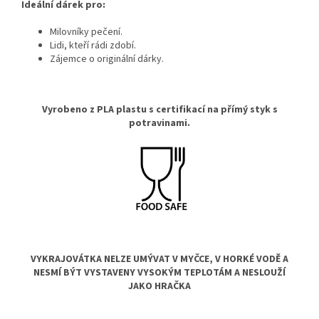
Ideální dárek pro:
Milovníky pečení.
Lidi,
kteří rádi zdobí.
Zájemce o originální dárky
.
Vyrobeno z PLA plastu s certifikací na přímý styk s
potravinami.
VYKRAJOVÁTKA NELZE UMÝVAT V MYČCE, V HORKÉ VODĚ A
NESMÍ BÝT VYSTAVENY VYSOKÝM TEPLOTÁM A NESLOUŽÍ
JAKO HRAČKA