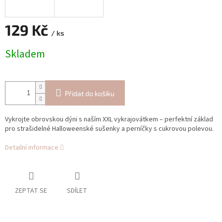
129 Kč
/ ks
Měrná
Skladem
cena:
Přidat do košíku
Vykrojte obrovskou dýni s naším XXL vykrajovátkem – perfektní základ
pro strašidelné Halloweenské sušenky a perníčky s cukrovou polevou.
Detailní informace
ZEPTAT SE
SDÍLET