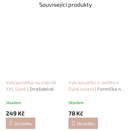
Související produkty
Vykrajovátko na linecké
Vykrajovátko s razítkem
XXL Dýně
| Strašidelné
Dýně kulatá
| Formička na
sušenky pro děti
sušenky s dýní
Skladem
Skladem
249 Kč
78 Kč
Do košíku
Do košíku