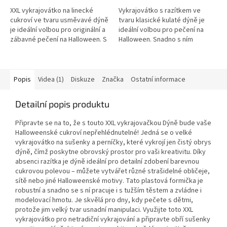
XXL vykrajovátko na linecké
Vykrajovátko s razítkem ve
cukroví ve tvaru usměvavé dýně
tvaru klasické kulaté dýně je
je ideální volbou pro originální a
ideální volbou pro pečení na
zábavné pečení na Halloween. S
Halloween. Snadno s ním
tímto velkým vykrajovátkem
vytvoříte roztomilé sušenky a
vytvoříte působivé...
perníčky.
Popis
Videa (1)
Diskuze
Značka
Ostatní informace
Detailní popis produktu
Připravte se na to, že s touto XXL vykrajovačkou Dýně bude vaše
Halloweenské cukroví nepřehlédnutelné! Jedná se o velké
vykrajovátko na sušenky a perníčky, které vykrojí jen čistý obrys
dýně, čímž poskytne obrovský prostor pro vaši kreativitu. Díky
absenci razítka je dýně ideální pro detailní zdobení barevnou
cukrovou polevou – můžete vytvářet různé strašidelné obličeje,
sítě nebo jiné Halloweenské motivy. Tato plastová formička je
robustní a snadno se s ní pracuje i s tužším těstem a zvládne i
modelovací hmotu. Je skvělá pro dny, kdy pečete s dětmi,
protože jim velký tvar usnadní manipulaci. Využijte toto XXL
vykrajovátko pro netradiční vykrajování a připravte obří sušenky