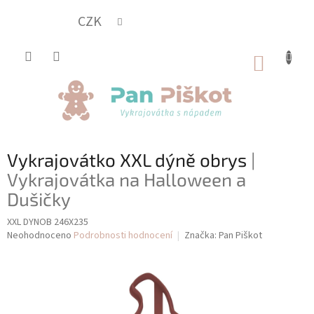
Přejít
na
CZK
obsah
NÁKUP
KOŠÍK
Vykrajovátko XXL dýně obrys
|
Vykrajovátka na Halloween a
Dušičky
XXL DYNOB 246X235
Průměrné
Neohodnoceno
Podrobnosti hodnocení
Značka:
Pan Piškot
hodnocení
produktu
je
0,0
z