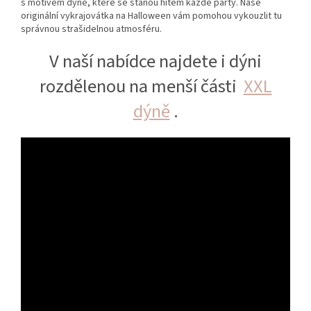
s motivem dýně, které se stanou hitem každé party. Naše
originální vykrajovátka na Halloween vám pomohou vykouzlit tu
správnou strašidelnou atmosféru.
V naší nabídce najdete i dýni
rozdělenou na menší části
XXL
dýně
.