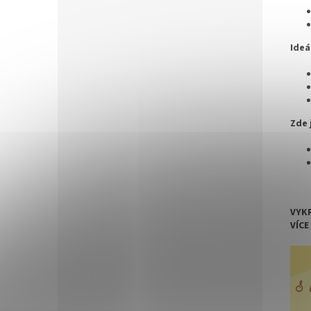
Ideá
Zde 
VYKR
VÍCE