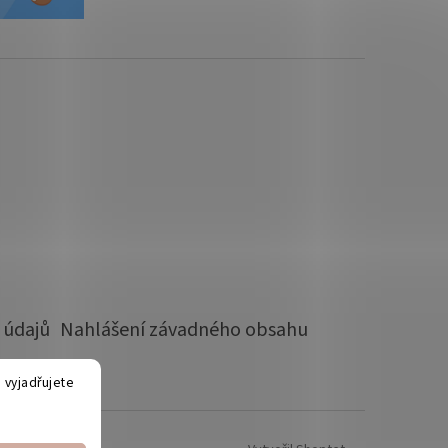
 údajů
Nahlášení závadného obsahu
 vyjadřujete