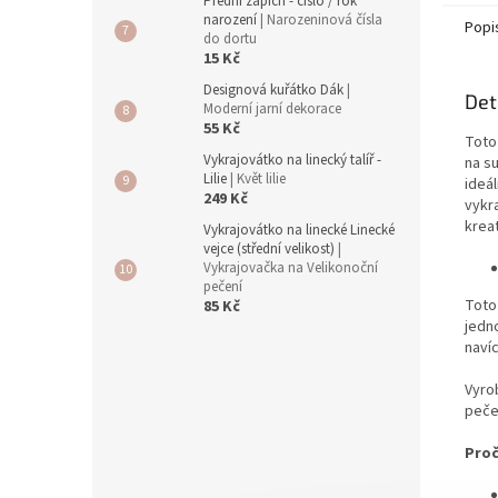
Přední zápich - číslo / rok
narození
| Narozeninová čísla
Popi
do dortu
15 Kč
Designová kuřátko Dák
|
Det
Moderní jarní dekorace
55 Kč
Toto 
Vykrajovátko na linecký talíř -
na s
Lilie
| Květ lilie
ideál
249 Kč
vykr
kreat
Vykrajovátko na linecké Linecké
vejce (střední velikost)
|
Vykrajovačka na Velikonoční
pečení
Toto
85 Kč
jedn
naví
Vyrob
peče
Proč