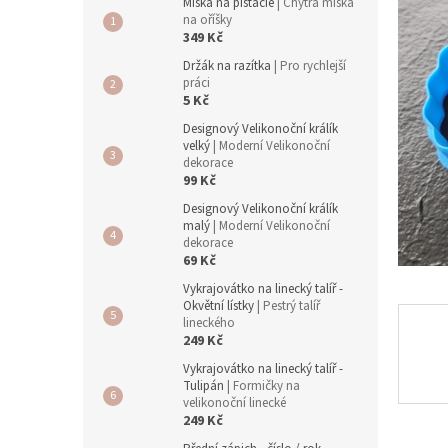
a
Miska na pistácie
| Chytrá miska
n
na oříšky
349 Kč
e
l
Držák na razítka
| Pro rychlejší
práci
5 Kč
Designový Velikonoční králík
velký
| Moderní Velikonoční
dekorace
99 Kč
Designový Velikonoční králík
malý
| Moderní Velikonoční
dekorace
69 Kč
Vykrajovátko na linecký talíř -
Okvětní lístky
| Pestrý talíř
lineckého
249 Kč
Vykrajovátko na linecký talíř -
Tulipán
| Formičky na
velikonoční linecké
249 Kč