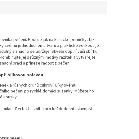
vníka pečení. Hodí se jak na klasické perníčky, tak i
íky svému jednoduchému tvaru a praktické velikosti je
 odolný a snadno se udržuje. Skvěle doplní vaši sbírku
ombinujte jej s různými motivy razítek a vytvářejte
snadní práci a přinese radost z pečení.
apř. bílkovou polevou
enek a různých druhů cukroví. Díky svému
očního pečení po rychlé domácí sušenky. Můžete ho
né kousky.
ipulaci. Perfektní volba pro každodenní i slavnostní
potravinami.