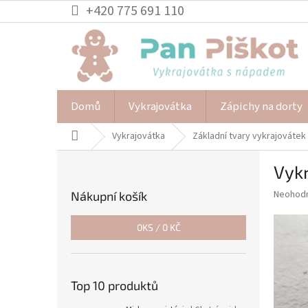
Přejít
+420 775 691 110
na
obsah
Domů
Vykrajovátka
Zápichy na dorty
Domů
Vykrajovátka
Základní tvary vykrajovátek
P
Vykr
o
s
Průměr
Neohod
Nákupní košík
t
hodnoce
r
produkt
0
KS /
0 KČ
a
je
0,0
n
z
n
5
í
Top 10 produktů
hvězdič
p