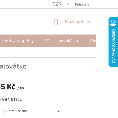
CZK
Přihlášení
NÁKUPNÍ
Prázdný košík
KOŠÍK
Hobby a doplňky
3D tisk na zakázku
Blog Pana Pišk
rajovátko
35 Kč
/ ks
e variantu