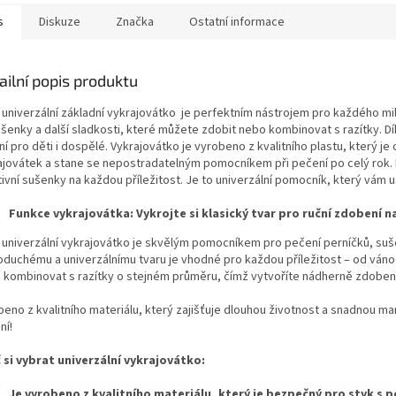
s
Diskuze
Značka
Ostatní informace
ailní popis produktu
univerzální základní vykrajovátko je perfektním nástrojem pro každého milo
ušenky a další sladkosti, které můžete zdobit nebo kombinovat s razítky. D
ní pro děti i dospělé. Vykrajovátko je vyrobeno z kvalitního plastu, který je
ajovátek a stane se nepostradatelným pomocníkem při pečení po celý rok. K
ivní sušenky na každou příležitost. Je to univerzální pomocník, který vám u
Funkce vykrajovátka: Vykrojte si klasický tvar pro ruční zdobení n
 univerzální vykrajovátko je skvělým pomocníkem pro pečení perníčků, suš
oduchému a univerzálnímu tvaru je vhodné pro každou příležitost – od ván
c kombinovat s razítky o stejném průměru, čímž vytvoříte nádherně zdobe
eno z kvalitního materiálu, který zajišťuje dlouhou životnost a snadnou man
ní!
 si vybrat univerzální vykrajovátko:
Je vyrobeno z kvalitního materiálu, který je bezpečný pro styk s 