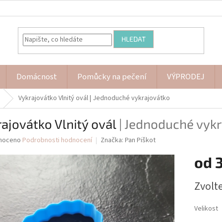
HLEDAT
Domácnost
Pomůcky na pečení
VÝPRODEJ
Vykrajovátko Vlnitý ovál
| Jednoduché vykrajovátko
ajovátko Vlnitý ovál
| Jednoduché vyk
né
noceno
Podrobnosti hodnocení
Značka:
Pan Piškot
ní
od
u
Měrná
Zvolt
cena:
ek.
Velikost