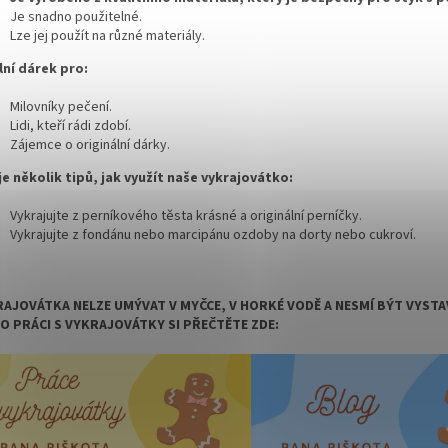
Je snadno použitelné.
Lze jej použít na různé materiály.
lní dárek pro:
Milovníky pečení.
Lidi,
kteří rádi zdobí.
Zájemce o originální dárky.
je několik tipů, jak využít naše vykrajovátko:
Vykrajujte z perníkového těsta krásné a originální perníčky.
Vykrajujte z fondánu nebo marcipánu ozdoby na dorty nebo cukroví.
AJOVÁTKA NELZE UMÝVAT V MYČCE, V HORKÉ VODĚ A NESMÍ BÝT VYS
 O PRÁCI S VYKRAJOVÁTKY SI PŘEČTĚTE ZDE: