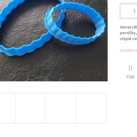
Univerzál
perníčky,
stejné vel
Detailní 
TISK