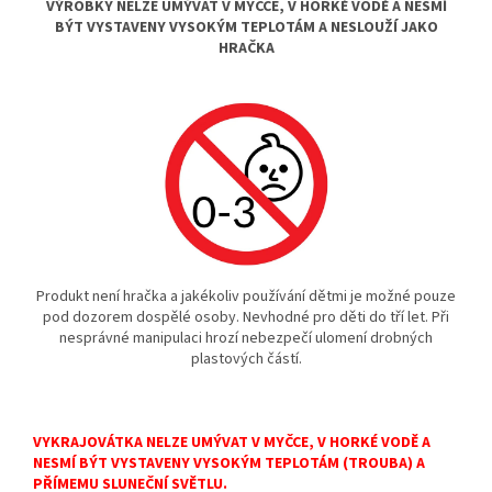
VÝROBKY NELZE UMÝVAT V MYČCE, V HORKÉ VODĚ A NESMÍ
BÝT VYSTAVENY VYSOKÝM TEPLOTÁM A NESLOUŽÍ JAKO
HRAČKA
Produkt není hračka a jakékoliv používání dětmi je možné pouze
pod dozorem dospělé osoby. Nevhodné pro děti do tří let. Při
nesprávné manipulaci hrozí nebezpečí ulomení drobných
plastových částí.
VYKRAJOVÁTKA NELZE UMÝVAT V MYČCE, V HORKÉ VODĚ A
NESMÍ BÝT VYSTAVENY VYSOKÝM TEPLOTÁM (TROUBA) A
PŘÍMEMU SLUNEČNÍ SVĚTLU.