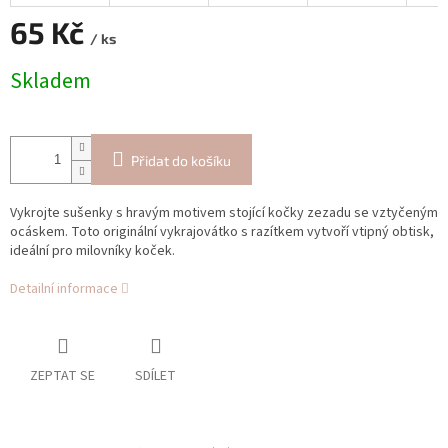
65 Kč
/ ks
Měrná
Skladem
cena:
Přidat do košíku
Vykrojte sušenky s hravým motivem stojící kočky zezadu se vztyčeným
ocáskem. Toto originální vykrajovátko s razítkem vytvoří vtipný obtisk,
ideální pro milovníky koček.
Detailní informace
ZEPTAT SE
SDÍLET