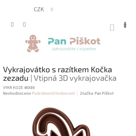
Přejít
na
CZK
obsah
NÁKUP
KOŠÍK
Vykrajovátko s razítkem Kočka
zezadu
| Vtipná 3D vykrajovačka
VYKR KOZE 46X86
Průměrné
Neohodnoceno
Podrobnosti hodnocení
Značka:
Pan Piškot
hodnocení
produktu
je
0,0
z
5
hvězdiček.