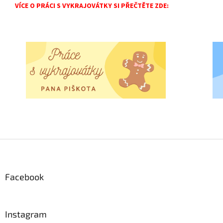
VÍCE O PRÁCI S VYKRAJOVÁTKY SI PŘEČTĚTE ZDE:
Z
á
p
a
Facebook
t
í
Instagram