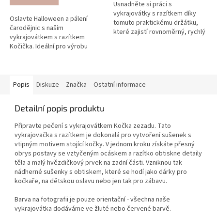
Usnadněte si práci s
vykrajovátky s razítkem díky
Oslavte Halloween a pálení
tomuto praktickému držátku,
čarodějnic s naším
které zajistí rovnoměrný, rychlý
vykrajovátkem s razítkem
a precizní otisk vzoru.
Kočička. Ideální pro výrobu
strašidelných sušenek a
perníčků!
Popis
Diskuze
Značka
Ostatní informace
Detailní popis produktu
Připravte pečení s vykrajovátkem Kočka zezadu. Tato
vykrajovačka s razítkem je dokonalá pro vytvoření sušenek s
vtipným motivem stojící kočky. V jednom kroku získáte přesný
obrys postavy se vztyčeným ocáskem a razítko obtiskne detaily
těla a malý hvězdičkový prvek na zadní části. Vzniknou tak
nádherné sušenky s obtiskem, které se hodí jako dárky pro
kočkaře, na dětskou oslavu nebo jen tak pro zábavu.
Barva na fotografii je pouze orientační - všechna naše
vykrajovátka dodáváme ve žluté nebo červené barvě.