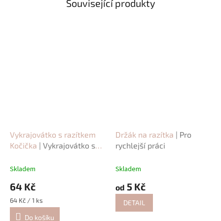
Související produkty
Vykrajovátko s razítkem
Držák na razítka
| Pro
Kočička
| Vykrajovátko se
rychlejší práci
zvířecím motivem
Skladem
Skladem
64 Kč
5 Kč
od
Měrná
64 Kč / 1 ks
DETAIL
cena:
Do košíku